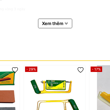
rong vòng 3 ngày
Xem thêm
ãy... và các nguyên nhân khách quan do người dùng làm hỏng, hoặc
sat #dotsat #ducsat #hopkimthep #caocap #chuyendung #cokhi #d
- 29%
- 17%