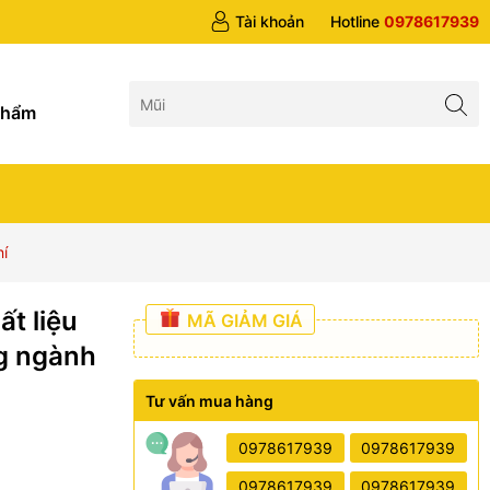
 trên 1tr5
Tài khoản
Hotline
0978617939
g
phẩm
hí
ất liệu
MÃ GIẢM GIÁ
g ngành
Tư vấn mua hàng
0978617939
0978617939
0978617939
0978617939