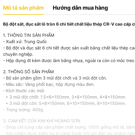
Mô tả sản phẩm
Hướng dẫn mua hàng
Bộ đột sắt, đục sắt lỗ tròn 6 chi tiết chất liệu thép CR-V cao cấ
1. THÔNG TIN SẢN PHẨM
- Xuất xứ: Trung Quốc
- Bộ đột và đục sắt 6 chi tiết được sản xuất bằng chất liệu thép 
chuyên nghiệp.
- Hộp đựng đi kèm được làm bằng nhựa, ngoài ra còn có móc treo 
2. THÔNG SỐ SẢN PHẨM
- Bộ sản phẩm gồm 3 mũi đột chốt và 3 mũi đột côn.
- Màu sắc: Vàng phối bạc, hộp đựng màu đen.
- Kích thước các mũi:
+ 3 mũi đột chốt: 1.5x6x150mm, 3x8x150mm, 4x8x150mm.
+ 3 mũi đột côn: 5x8x150mm, 6x10x150mm, 8x10x150mm.
- Trọng lượng: 400g
3. CAM KẾT CỦA KIM KHÍ HOÀNG SƠN
- Shop chỉ cung cấp sản phẩm chất lượng, 100% giống mô tả, đảm
- Sản phẩm được kiểm tra kĩ càng trước khi gửi đến tay khách hà