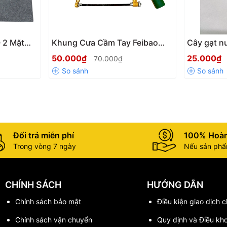
 2 Mặt
Khung Cưa Cầm Tay Feibao
Cây gạt nư
320, Kích
Mini 6inch Nhỏ Gọn, Tiện Lợi,
dán phim 
50.000₫
25.000₫
70.000₫
m, Dụng
Chất Liệu Chắc Chắn, Tay Cầm
decal ô tô
yên
Chống Trơn Trượt
tiện dụng
Đổi trả miễn phí
100% Hoàn
Trong vòng 7 ngày
Nếu sản phẩm
CHÍNH SÁCH
HƯỚNG DẪN
Chính sách bảo mật
Điều kiện giao dịch 
Chính sách vận chuyển
Quy định và Điều kh