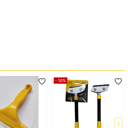
 qua thời gian sử dụng lâu dài.
otlotron #ducsatlotron
- 10%