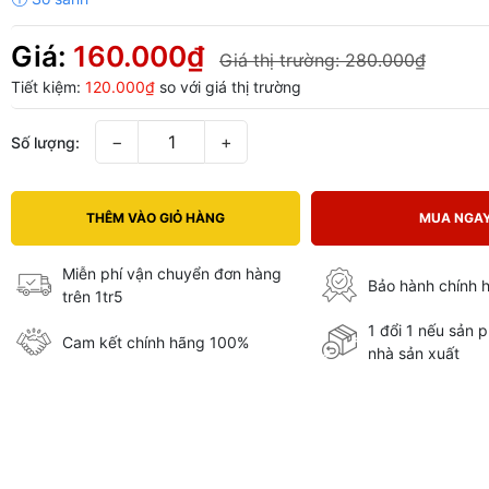
Giá:
160.000₫
Giá thị trường:
280.000₫
Tiết kiệm:
120.000₫
so với giá thị trường
−
+
Số lượng:
THÊM VÀO GIỎ HÀNG
MUA NGA
Miễn phí vận chuyển đơn hàng
Bảo hành chính 
trên 1tr5
1 đổi 1 nếu sản 
Cam kết chính hãng 100%
nhà sản xuất