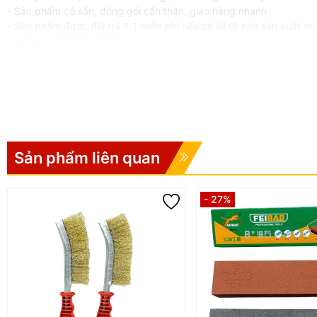
- Sản phẩm có sẵn, đóng gói cẩn thận, giao hàng nhanh
- Sản phẩm được đổi trả 1-1 miễn phí nếu có lỗi từ nhà sản xuất t
- Hotline : 097.861.7939
*LƯU Ý
KHÔNG BẢO HÀNH, ĐỔI TRẢ đối với các trường hợp bị rơi vỡ, nứt g
#muidot #dot #muidot #muichot #muikhoat #boduc #bodot #boduc
Sản phẩm liên quan
- 27%