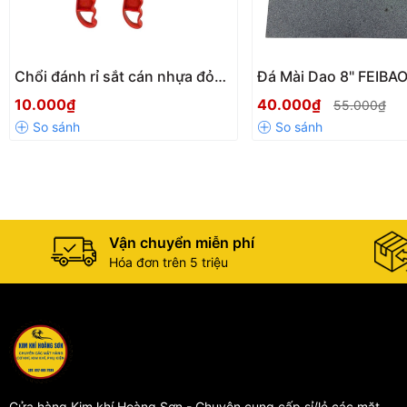
Chổi đánh rỉ sắt cán nhựa đỏ
Đá Mài Dao 8" FEIBAO
chiều dài 225mm, bàn chải
Siêu Sắc Độ Mịn 180/
10.000₫
40.000₫
55.000₫
đồng chà cọ rỉ sét cầm tay
Thước 200x50x25m
chắc chắn loại đẹp
Cụ Mài Dao Kéo Chu
Nghiệp
Vận chuyển miễn phí
Hóa đơn trên 5 triệu
Cửa hàng Kim khí Hoàng Sơn - Chuyên cung cấp sỉ/lẻ các mặt