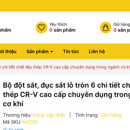
Miễn phí vận chuyển đơn hàng
h
Yêu thích
Giỏ hàn
phẩm
0
sản phẩm
0
sản 
ới thiệu
Sản phẩm
Tin tức
Liên hệ
 6 chi tiết chất liệu thép CR-V cao cấp chuyên dụng trong ngành cơ k
Bộ đột sắt, đục sắt lỗ tròn 6 chi tiết ch
thép CR-V cao cấp chuyên dụng tron
cơ khí
Thương hiệu:
Đang cập nhật
|
Tình trạng:
Còn hàng
Mã SKU:
M1230