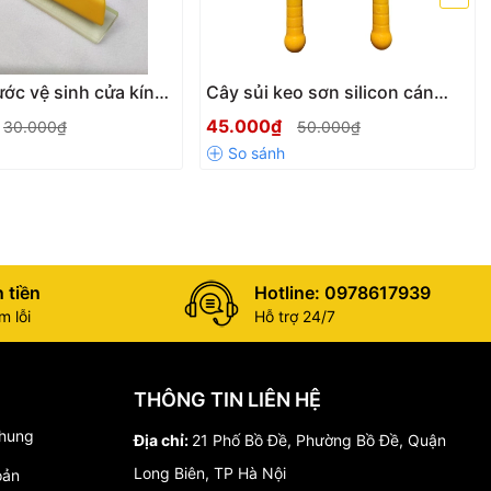
ớc vệ sinh cửa kính,
Cây sủi keo sơn silicon cán
cách nhiệt, gạt dán
vàng đen chiều dài 300mm,
45.000₫
30.000₫
50.000₫
 xe hơi bằng silicon
bàn cạo vệ sinh tường siêu sắc
bén tiện dụng
 tiền
Hotline: 0978617939
 lỗi
Hỗ trợ 24/7
THÔNG TIN LIÊN HỆ
chung
Địa chỉ:
21 Phố Bồ Đề, Phường Bồ Đề, Quận
Long Biên, TP Hà Nội
oản