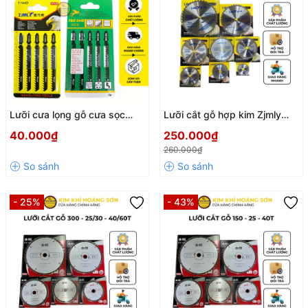
Lưỡi cưa lọng gỗ cưa sọc
Lưỡi cắt gỗ hợp kim Zjmly
ZJMLY - FEIBAO 74mm vỉ 5
200mm - 2.0x25 - 40/60
40.000₫
250.000₫
lưỡi cưa chuyên dụng cắt gỗ
răng, Cưa cắt gỗ hợp kim cao
260.000₫
mềm, ván ép, sử dụng được
cấp chịu mài mòn, đường cắt
cho máy cầm tay
sắc nét siêu mịn
- 25%
- 43%