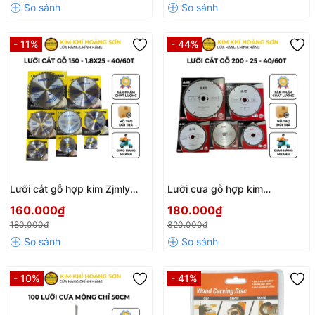
Sắc Bén
máy cưa cầm tay
- 11%
- 44%
Lưỡi cắt gỗ hợp kim Zjmly
Lưỡi cưa gỗ hợp kim
150mm - 1.8x25 - 40/60
GOLDTOL 200x25mm -
160.000₫
180.000₫
răng, Cưa cắt gỗ hợp kim cao
40T/60T, Lưỡi cắt gỗ cao
180.000₫
320.000₫
cấp chịu mài mòn, đường cắt
cấp chịu mài mòn, đường cắt
sắc nét
siêu mịn
- 10%
- 41%