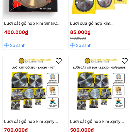
Lưỡi cắt gỗ hợp kim SmarCuz
Lưỡi cưa gỗ hợp kim
305mm - 3.2x30mm -
SOYI/FANG đường kính
400.000₫
85.000₫
100/120 răng, Cưa cắt gỗ
110mm - 400mm chính hãng,
110.000₫
cao cấp đường cắt sắc bén
Lưỡi cắt gỗ cao cấp chịu mài
mòn, đường cắt siêu mịn
Lưỡi cắt gỗ hợp kim Zjmly
Lưỡi cắt gỗ hợp kim Zjmly
350mm - 2.8x30mm -
300mm - 2.6x30 - 40/60/80
700.000₫
500.000₫