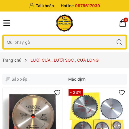
Tài khoản
Hotline
0978617939
0
Trang chủ
LƯỠI CƯA , LƯỠI SỌC , CƯA LỌNG
Sắp xếp:
Mặc định
- 23%