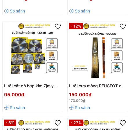
40/60/80 răng, Cưa cắt gỗ
răng, Cưa cắt gỗ hợp kim cao
cao cấp đường cắt sắc bén
cấp sắc bén
- 12%
Lưỡi cắt gỗ hợp kim Zjmly
Lưỡi cưa mộng PEUGEOT dài
110mm - 1.6x20 - 40 răng,
50/60/80cm gói 10 lưỡi, lưỡi
95.000₫
150.000₫
Cưa cắt gỗ hợp kim cao cấp
cắt mộng phụ kiện ngành
170.000₫
chịu mài mòn, đường cắt sắc
mộc
nét siêu mịn
- 6%
- 27%