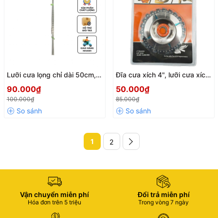
Lưỡi cưa lọng chỉ dài 50cm,
Đĩa cưa xích 4", lưỡi cưa xích
bó 100 sợi lưỡi cưa chỉ tròn
cắt gỗ 22 răng chất liệu thép
90.000₫
50.000₫
răng xoắn tiện dụng, chiều
không gỉ siêu cứng lắp máy
100.000₫
85.000₫
dài linh hoạt đa năng
mài cầm tay
1
2
Vận chuyển miễn phí
Đổi trả miễn phí
Hóa đơn trên 5 triệu
Trong vòng 7 ngày