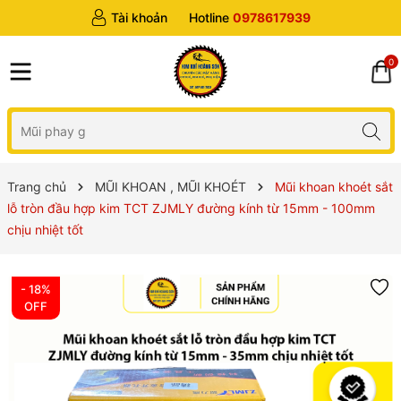
Tài khoản
Hotline
0978617939
0
Trang chủ
MŨI KHOAN , MŨI KHOÉT
Mũi khoan khoét sắt
lỗ tròn đầu hợp kim TCT ZJMLY đường kính từ 15mm - 100mm
chịu nhiệt tốt
- 18%
OFF