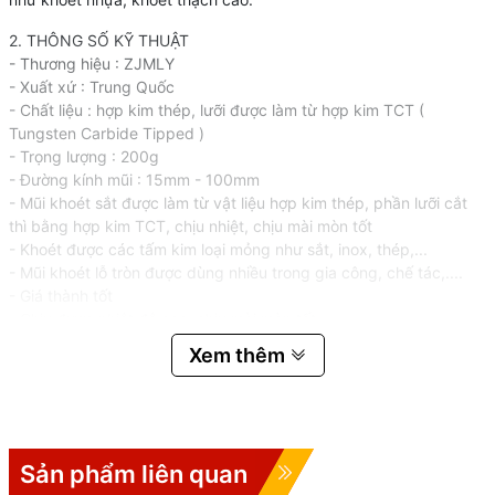
2. THÔNG SỐ KỸ THUẬT
- Thương hiệu : ZJMLY
- Xuất xứ : Trung Quốc
- Chất liệu : hợp kim thép, lưỡi được làm từ hợp kim TCT (
Tungsten Carbide Tipped )
- Trọng lượng : 200g
- Đường kính mũi : 15mm - 100mm
- Mũi khoét sắt được làm từ vật liệu hợp kim thép, phần lưỡi cắt
thì bằng hợp kim TCT, chịu nhiệt, chịu mài mòn tốt
- Khoét được các tấm kim loại mỏng như sắt, inox, thép,...
- Mũi khoét lỗ tròn được dùng nhiều trong gia công, chế tác,....
- Giá thành tốt
- Chịu được nhiệt độ cao, chịu mài mòn tốt.
Xem thêm
3. HƯỚNG DẪN SỬ DỤNG SẢN PHẨM
- Trước khi khoan phải khóa chặt ốc cố định mũi để tránh trường
hợp xoay mũi gây hư hỏng đầu cặp
- Không cần sử dụng quá nhiều lực để khoan
- Khi khoan phải đúng tốc độ, mũi khoét lỗ tròn càng lớn thì tốc độ
Sản phẩm liên quan
khoan phải càng chậm