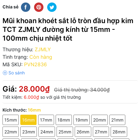
Chia sẻ
Mũi khoan khoét sắt lỗ tròn đầu hợp kim
TCT ZJMLY đường kính từ 15mm -
100mm chịu nhiệt tốt
Thương hiệu:
ZJMLY
Tình trạng:
Còn hàng
Mã SKU:
PVN2836
Giá:
28.000₫
Giá thị trường:
34.000₫
Tiết kiệm:
6.000₫
so với giá thị trường
Kích thước:
16mm
15mm
16mm
17mm
18mm
19mm
20mm
21mm
22mm
23mm
24mm
25mm
26mm
27mm
28mm