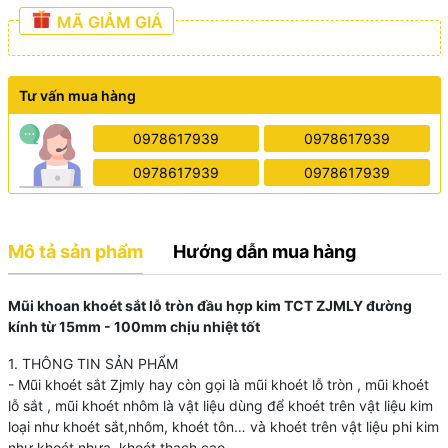
MÃ GIẢM GIÁ
Tư vấn mua hàng
0978617939
0978617939
0978617939
0978617939
Mô tả sản phẩm
Hướng dẫn mua hàng
Mũi khoan khoét sắt lỗ tròn đầu hợp kim TCT ZJMLY đường
kính từ 15mm - 100mm chịu nhiệt tốt
1. THÔNG TIN SẢN PHẨM
- Mũi khoét sắt Zjmly hay còn gọi là mũi khoét lỗ tròn , mũi khoét
lỗ sắt , mũi khoét nhôm là vật liệu dùng để khoét trên vật liệu kim
loại như khoét sắt,nhôm, khoét tôn… và khoét trên vật liệu phi kim
như khoét nhựa, khoét thạch cao.