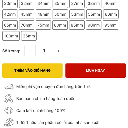
30mm
32mm
34mm
35mm
37mm
38mm
40mm
42mm
45mm
48mm
50mm
53mm
55mm
60mm
65mm
70mm
75mm
80mm
85mm
90mm
95mm
100mm
36mm
−
+
Số lượng:
THÊM VÀO GIỎ HÀNG
MUA NGAY
Miễn phí vận chuyển đơn hàng trên 1tr5
Bảo hành chính hãng toàn quốc
Cam kết chính hãng 100%
1 đổi 1 nếu sản phẩm có lỗi của nhà sản xuất