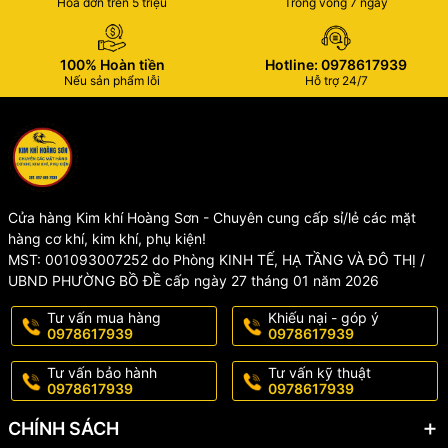
#muikhoetnhom #zjmly #muikhoetsatzjmly #dungcukimkhi
Hóa đơn trên 5 triệu
Trong vòng 7 ngày
#kimkhihoangson
100% Hoàn tiền
Hotline: 0978617939
Nếu sản phẩm lỗi
Hỗ trợ 24/7
Cửa hàng Kim khí Hoàng Sơn - Chuyên cung cấp sỉ/lẻ các mặt
hàng cơ khí, kim khí, phụ kiện!
MST: 001093007252 do Phòng KINH TẾ, HẠ TẦNG VÀ ĐÔ THỊ /
UBND PHƯỜNG BỒ ĐỀ cấp ngày 27 tháng 01 năm 2026
Tư vấn mua hàng
Khiếu nại - góp ý
0978617939
0978617939
Tư vấn bảo hành
Tư vấn kỹ thuật
0978617939
0978617939
CHÍNH SÁCH