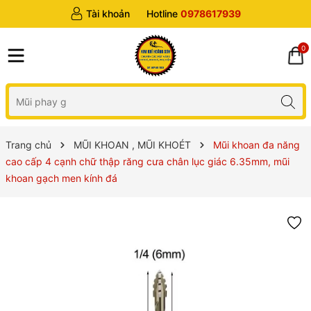
Tài khoản
Hotline
0978617939
0
Trang chủ
MŨI KHOAN , MŨI KHOÉT
Mũi khoan đa năng
cao cấp 4 cạnh chữ thập răng cưa chân lục giác 6.35mm, mũi
khoan gạch men kính đá