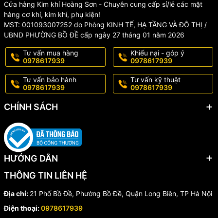
Cửa hàng Kim khí Hoàng Sơn - Chuyên cung cấp sỉ/lẻ các mặt
hàng
hàng cơ khí, kim khí, phụ kiện!
MST: 001093007252 do Phòng KINH TẾ, HẠ TẦNG VÀ ĐÔ THỊ /
- Sản phẩm có sẵn, đóng gói cẩn thận, giao hàng nhanh
UBND PHƯỜNG BỒ ĐỀ cấp ngày 27 tháng 01 năm 2026
- Sản phẩm được đổi trả 1-1 miễn phí nếu có lỗi từ nhà sản xuất
Tư vấn mua hàng
Khiếu nại - góp ý
trong vòng 3 ngày
0978617939
0978617939
Tư vấn bảo hành
Tư vấn kỹ thuật
0978617939
0978617939
*LƯU Ý
CHÍNH SÁCH
KHÔNG BẢO HÀNH, ĐỔI TRẢ đối với các trường hợp sản phẩm bị
rơi vỡ, nứt gãy... và các nguyên nhân khách quan do người dùng
làm hỏng, hoặc qua thời gian sử dụng lâu dài.
HƯỚNG DẪN
#muikhoandanang #muikhoandanangcaocap
THÔNG TIN LIÊN HỆ
#muikhoandanang4canh #muikhoan4canh #bomuikhoandanang
#muikhoandanangchanlucgiac #muikhoanchuthap #muikhoan
Địa chỉ:
21 Phố Bồ Đề, Phường Bồ Đề, Quận Long Biên, TP Hà Nội
#muikhoansat #muikhoankinh #khoandanang #muikhoanda
#muikhoangachmen #muikhoangachda #muikhoangach
Điện thoại:
0978617939
#muikhoanthuytinh #muikhoandanangrangcua