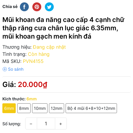
Chia sẻ
Mũi khoan đa năng cao cấp 4 cạnh chữ
thập răng cưa chân lục giác 6.35mm,
mũi khoan gạch men kính đá
Thương hiệu:
Đang cập nhật
Tình trạng:
Còn hàng
Mã SKU:
PVN4155
Giá:
20.000₫
Kích thước:
6mm
6mm
8mm
10mm
12mm
Bộ 4 mũi 6+8+10+12mm
−
+
Số lượng: