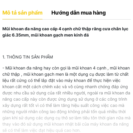
Mô tả sản phẩm
Hướng dẫn mua hàng
Mũi khoan đa năng cao cấp 4 cạnh chữ thập răng cưa chân lục
giác 6.35mm, mũi khoan gạch men kính đá
1. THÔNG TIN SẢN PHẨM
- Mũi khoan đa năng hay còn gọi là mũi khoan 4 cạnh , mũi khoan
chữ thập , mũi khoan gạch men là một dụng cụ được làm từ chất
liệu rất cứng có thể lắp đặt vào máy khoan để thực hiện việc
khoan cắt một cách chính xác và vô cùng nhanh chóng đáp ứng
được nhu cầu sử dụng của rất nhiều người, ngoài ra mũi khoan đa
năng cao cấp này còn được ứng dụng sử dụng ở các công trình
xây dựng rất tốt vì có thể làm tăng hiệu suất công việc cao mà
những người nhân công lao động không phải tốn quá nhiều thời
gian khi sử dụng các dụng cụ thô sơ làm tiêu tôn thời gian nữa mà
thay vào đó sử dụng mũi khoan nhật bãi của máy khoan đa năng
sẽ có thể làm việc đạt hiệu quả cao hơn.