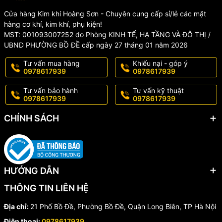
Cửa hàng Kim khí Hoàng Sơn - Chuyên cung cấp sỉ/lẻ các mặt
hàng cơ khí, kim khí, phụ kiện!
MST: 001093007252 do Phòng KINH TẾ, HẠ TẦNG VÀ ĐÔ THỊ /
UBND PHƯỜNG BỒ ĐỀ cấp ngày 27 tháng 01 năm 2026
Tư vấn mua hàng
Khiếu nại - góp ý
0978617939
0978617939
Tư vấn bảo hành
Tư vấn kỹ thuật
0978617939
0978617939
CHÍNH SÁCH
HƯỚNG DẪN
THÔNG TIN LIÊN HỆ
Địa chỉ:
21 Phố Bồ Đề, Phường Bồ Đề, Quận Long Biên, TP Hà Nội
Điện thoại:
0978617939