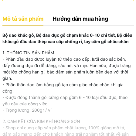
Mô tả sản phẩm
Hướng dẫn mua hàng
Bộ dao khắc gỗ, Bộ dao đục gỗ chạm khắc 6-10 chi tiết, Bộ điêu
khắc gỗ đầu dao thép cao cấp chống rỉ, tay cầm gỗ chắc chắn
1. THÔNG TIN SẢN PHẨM
- Phần đầu dao được luyện từ thép cao cấp, lưỡi dao sắc bén,
đẩy đường đục đi dễ dàng, sắc nét và mịn. Hơn nữa, được tráng
một lớp chống han gỉ, bảo đảm sản phẩm luôn bền đẹp với thời
gian.
- Phần thân dao làm bằng gỗ tạo cảm giác chắc chắn khi gia
công.
- Được đóng thành gói cứng cáp gồm 6 - 10 loại đầu đục, theo
yêu cầu của công việc.
- Trọng lượng: 200gr / vỉ
2. CAM KẾT CỦA KIM KHÍ HOÀNG SƠN
- Shop chỉ cung cấp sản phẩm chất lượng, 100% giống mô tả,
đảm bảo mang đến cho khách hàng trải nghiệm tốt nhất về sản