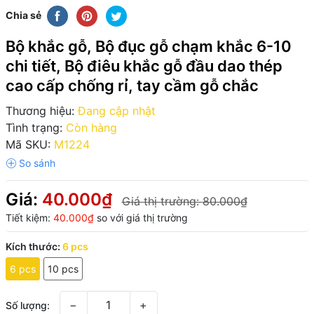
Chia sẻ
Bộ khắc gỗ, Bộ đục gỗ chạm khắc 6-10
chi tiết, Bộ điêu khắc gỗ đầu dao thép
cao cấp chống rỉ, tay cầm gỗ chắc
Thương hiệu:
Đang cập nhật
Tình trạng:
Còn hàng
Mã SKU:
M1224
Giá:
40.000₫
Giá thị trường:
80.000₫
Tiết kiệm:
40.000₫
so với giá thị trường
Kích thước:
6 pcs
6 pcs
10 pcs
−
+
Số lượng: