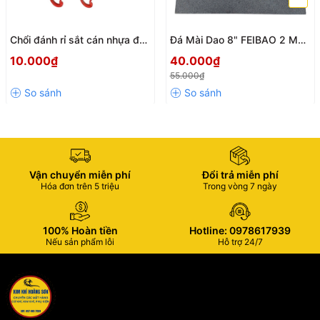
Chổi đánh rỉ sắt cán nhựa đỏ
Đá Mài Dao 8" FEIBAO 2 Mặt
chiều dài 225mm, bàn chải
Siêu Sắc Độ Mịn 180/320,
10.000₫
40.000₫
đồng chà cọ rỉ sét cầm tay
Kích Thước 200x50x25mm,
55.000₫
chắc chắn loại đẹp
Dụng Cụ Mài Dao Kéo Chuyên
Nghiệp
Vận chuyển miễn phí
Đổi trả miễn phí
Hóa đơn trên 5 triệu
Trong vòng 7 ngày
100% Hoàn tiền
Hotline: 0978617939
Nếu sản phẩm lỗi
Hỗ trợ 24/7