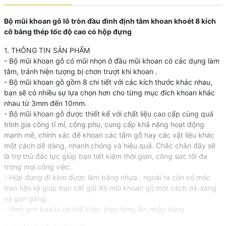
Bộ mũi khoan gỗ lỗ tròn đầu đinh định tâm khoan khoét 8 kích
cỡ bằng thép tốc độ cao có hộp đựng
1. THÔNG TIN SẢN PHẨM
- Bộ mũi khoan gỗ có mũi nhọn ở đầu mũi khoan có các dụng làm
tâm, tránh hiện tượng bị chơn trượt khi khoan .
- Bộ mũi khoan gỗ gồm 8 chi tiết với các kích thước khác nhau,
bạn sẽ có nhiều sự lựa chọn hơn cho từng mục đích khoan khác
nhau từ 3mm đến 10mm.
- Bộ mũi khoan gỗ được thiết kế với chất liệu cao cấp cùng quá
trình gia công tỉ mỉ, công phu, cung cấp khả năng hoạt động
mạnh mẽ, chính xác để khoan các tấm gỗ hay các vật liệu khác
một cách dễ dàng, nhanh chóng và hiệu quả. Chắc chắn đây sẽ
là trợ thủ đắc lực giúp bạn tiết kiệm thời gian, công sức tối đa
trong mọi công việc.
- Hộp đựng đi kèm được làm bằng nhựa , ngoài ra còn có móc
treo tiện lợi giúp bạn cất giữ Bộ mũi khoan gỗ một cách dễ dàng
và gọn gàng.
- Hình ảnh bao bì có thể khác theo từng lần nhập hàng