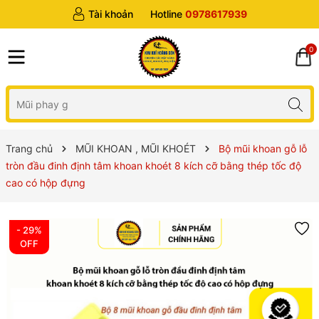
Tài khoản
Hotline
0978617939
0
Trang chủ
MŨI KHOAN , MŨI KHOÉT
Bộ mũi khoan gỗ lỗ
tròn đầu đinh định tâm khoan khoét 8 kích cỡ bằng thép tốc độ
cao có hộp đựng
- 29%
OFF