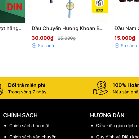
ượt hãng
Đầu Chuyển Hướng Khoan Bắt
Đầu Nam 
c 6.35mm,
Vít Góc Hẹp Chân Lục Giác
Mũi Vít T
30.000₫
15.000₫
35.000₫
e chữ
6.35mm Cho Máy Bắn Vít, Máy
Kính Lỗ 
Khoan
Chống Va 
Đổi trả miễn phí
100% Hoàn
Trong vòng 7 ngày
Nếu sản phẩm
CHÍNH SÁCH
HƯỚNG DẪN
Chính sách bảo mật
Điều kiện giao dịch 
Chính sách vận chuyển
Quy định và Điều kh