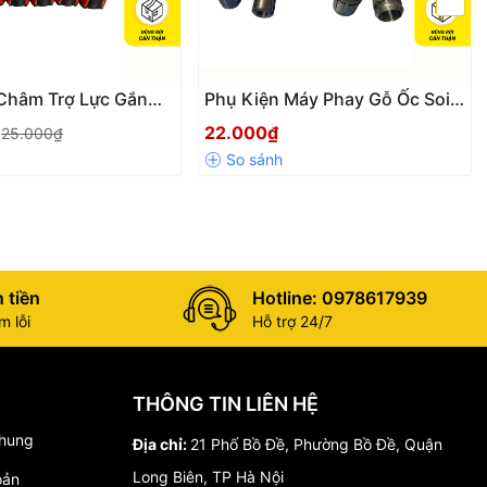
Châm Trợ Lực Gắn
Phụ Kiện Máy Phay Gỗ Ốc Soi,
ăng Từ Tính Đường
Rọ Soi, Đầu Chuyển Ắc Soi
22.000₫
25.000₫
6.35mm Nhựa ABS
Thép Cacbon Cho Các Loại
Đập Bền Bỉ
Máy 12.7MM Về 6.35MM
 tiền
Hotline: 0978617939
 lỗi
Hỗ trợ 24/7
THÔNG TIN LIÊN HỆ
chung
Địa chỉ:
21 Phố Bồ Đề, Phường Bồ Đề, Quận
Long Biên, TP Hà Nội
oản