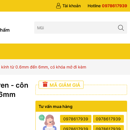
 trên 1tr5
Tài khoản
Hotline
0978617939
g
phẩm
 kính từ 0.6mm đến 6mm, có khóa mở đi kèm
en - côn
MÃ GIẢM GIÁ
0.6mm
Tư vấn mua hàng
0978617939
0978617939
0978617939
0978617939