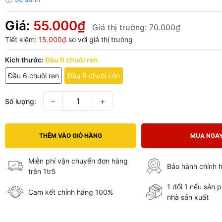
Giá:
55.000₫
Giá thị trường:
70.000₫
Tiết kiệm:
15.000₫
so với giá thị trường
Kích thước:
Đầu 6 chuôi ren
Đầu 6 chuôi ren
Đầu 6 chuôi côn
−
+
Số lượng:
THÊM VÀO GIỎ HÀNG
MUA NGA
Miễn phí vận chuyển đơn hàng
Bảo hành chính 
trên 1tr5
1 đổi 1 nếu sản 
Cam kết chính hãng 100%
nhà sản xuất