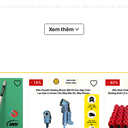
g không thể thiếu khi thực hiện các công việc sửa chữa các thiết bị
 bảo mang đến cho khách hàng trải nghiệm tốt nhất về sản phẩm và
Xem thêm
ng
rong vòng 3 ngày
vỡ, nứt gãy... và các nguyên nhân khách quan do người dùng làm h
anhren #daumangranh6 #daumangranhren #dauchuyendoi #mangr
- 14%
- 40%