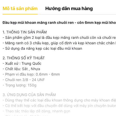
Mô tả sản phẩm
Hướng dẫn mua hàng
Đầu kẹp mũi khoan măng ranh chuôi ren - côn 6mm kẹp mũi kh
1. THÔNG TIN SẢN PHẨM
- Sản phẩm gồm 2 loại là đầu kẹp măng ranh chuôi côn và chuôi re
- Măng ranh có 3 chấu kẹp, giúp cố định và kẹp khoan chắc chắn 
- Sử dụng đa năng kẹp các loại đầu mũi khoan
2. THÔNG SỐ KỸ THUẬT
- Xuất xứ : Trung Quốc
- Chất liệu: Sắt , Nhựa
- Phạm vi đầu kẹp: 0.6mm - 6mm
- Chuôi ren 3/8 - 24 UNF
- Trọng lượng: 150g
3. ỨNG DỤNG CỦA SẢN PHẨM
- Dùng thay thế các loại đầu khoan thông dụng cho máy khoan đi
- Có thể kết hợp với đầu chuyển để dùng với máy pin chuyên bulon
- Thao tác tháo lắp dễ dàng, nhanh gọn