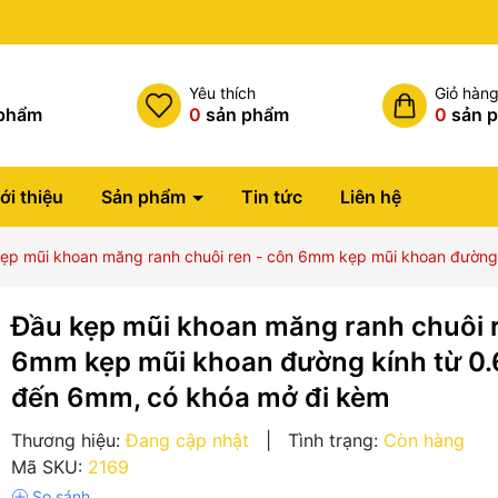
Miễn phí vận chuyển đơn hàng
h
Yêu thích
Giỏ hàn
phẩm
0
sản phẩm
0
sản 
ới thiệu
Sản phẩm
Tin tức
Liên hệ
ẹp mũi khoan măng ranh chuôi ren - côn 6mm kẹp mũi khoan đường
Đầu kẹp mũi khoan măng ranh chuôi r
6mm kẹp mũi khoan đường kính từ 
đến 6mm, có khóa mở đi kèm
Thương hiệu:
Đang cập nhật
|
Tình trạng:
Còn hàng
Mã SKU:
2169