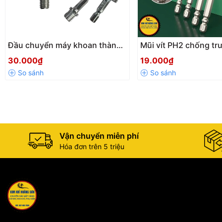
Đầu chuyển máy khoan thành
Mũi vít PH2 chống tr
máy cắt mài ti gắn đĩa chà
BROPPE chân lục giá
30.000₫
19.000₫
nhám chuôi tròn 8mm, lục giác
Mũi bắn vít 1 đầu bak
6.3mm M10 - M14
thập từ tính cao
Vận chuyển miễn phí
Hóa đơn trên 5 triệu