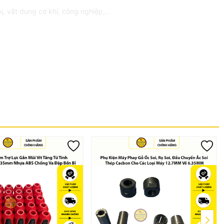
, vật dụng cơ khí, công nghiệp,...
 dịch vụ
ỏng, hoặc qua thời gian sử dụng lâu dài.
anh #6mm #dauchuyen6mm #dauchuyenkhoan #mangranhbetong