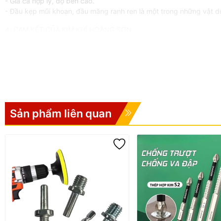
- Giá cả hợp lý, độ bền cao.
- Đầu kẹp mũi khoan, đầu măng ranh ren là một trong những vật dụn
4. CAM KẾT CỦA KIM KHÍ HOÀNG SƠN
- Shop chỉ cung cấp sản phẩm chất lượng, 100% giống mô tả, đảm
- Sản phẩm được kiểm tra kĩ càng trước khi gửi đến tay khách hà
- Sản phẩm có sẵn, đóng gói cẩn thận, giao hàng nhanh
- Sản phẩm được đổi trả 1-1 miễn phí nếu có lỗi từ nhà sản xuất t
- Hotline : 097.861.7939
*LƯU Ý
KHÔNG BẢO HÀNH, ĐỔI TRẢ đối với các trường hợp sản phẩm bị rơi 
Sản phẩm liên quan
#mangranh #daumangranh #daukep #phukienmaykhoan #mangr
#mangranh6mm
#dauchuyenkepmuikhoan #kepmuikhoan6mm