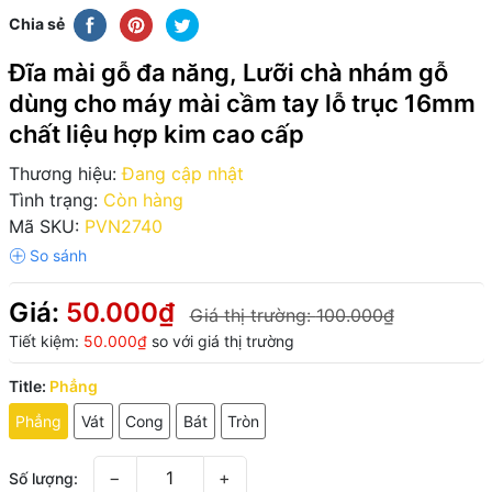
Chia sẻ
Đĩa mài gỗ đa năng, Lưỡi chà nhám gỗ
dùng cho máy mài cầm tay lỗ trục 16mm
chất liệu hợp kim cao cấp
Thương hiệu:
Đang cập nhật
Tình trạng:
Còn hàng
Mã SKU:
PVN2740
Giá:
50.000₫
Giá thị trường:
100.000₫
Tiết kiệm:
50.000₫
so với giá thị trường
Title:
Phẳng
Phẳng
Vát
Cong
Bát
Tròn
−
+
Số lượng: