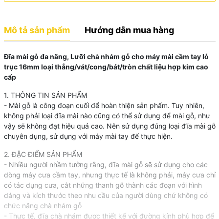
Mô tả sản phẩm
Hướng dẫn mua hàng
Đĩa mài gỗ đa năng, Lưỡi chà nhám gỗ cho máy mài cầm tay lỗ
trục 16mm loại thẳng/vát/cong/bát/tròn chất liệu hợp kim cao
cấp
1. THÔNG TIN SẢN PHẨM
- Mài gỗ là công đoạn cuối để hoàn thiện sản phẩm. Tuy nhiên,
không phải loại đĩa mài nào cũng có thể sử dụng để mài gỗ, như
vậy sẽ không đạt hiệu quả cao. Nên sử dụng đúng loại đĩa mài gỗ
chuyên dụng, sử dụng với máy mài tay để thực hiện.
2. ĐẶC ĐIỂM SẢN PHẨM
- Nhiều người nhầm tưởng rằng, đĩa mài gỗ sẽ sử dụng cho các
dòng máy cưa cầm tay, nhưng thực tế là không phải, máy cưa chỉ
có tác dụng cưa, cắt những thanh gỗ thành các đoạn với hình
dáng và kích thước theo nhu cầu của người dùng chứ không có
chức năng chà nhám gỗ
- Thực tế, đĩa chà nhám được thiết kế với đường kính phù hợp để