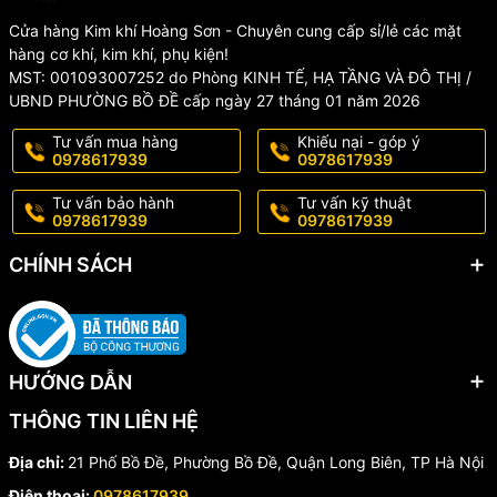
Cửa hàng Kim khí Hoàng Sơn - Chuyên cung cấp sỉ/lẻ các mặt
hàng cơ khí, kim khí, phụ kiện!
MST: 001093007252 do Phòng KINH TẾ, HẠ TẦNG VÀ ĐÔ THỊ /
UBND PHƯỜNG BỒ ĐỀ cấp ngày 27 tháng 01 năm 2026
Tư vấn mua hàng
Khiếu nại - góp ý
0978617939
0978617939
Tư vấn bảo hành
Tư vấn kỹ thuật
0978617939
0978617939
CHÍNH SÁCH
HƯỚNG DẪN
THÔNG TIN LIÊN HỆ
Địa chỉ:
21 Phố Bồ Đề, Phường Bồ Đề, Quận Long Biên, TP Hà Nội
Điện thoại:
0978617939