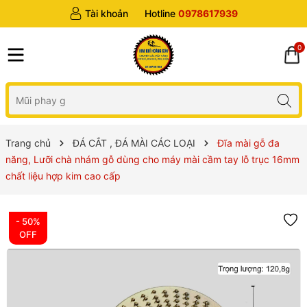
Tài khoản
Hotline
0978617939
0
Trang chủ
ĐÁ CẮT , ĐÁ MÀI CÁC LOẠI
Đĩa mài gỗ đa
năng, Lưỡi chà nhám gỗ dùng cho máy mài cầm tay lỗ trục 16mm
chất liệu hợp kim cao cấp
- 50%
OFF