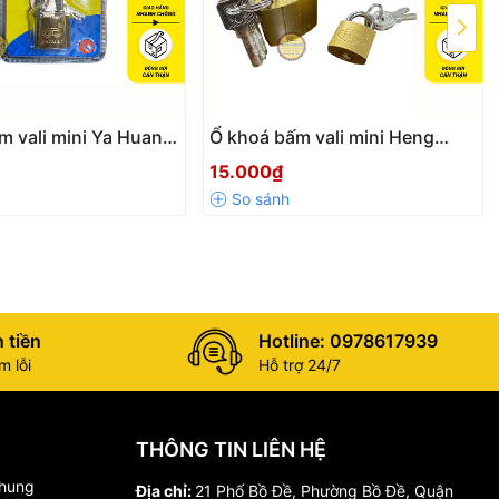
m vali mini Ya Huan
Ổ khoá bấm vali mini Heng
ằng đồng thau kích
Sheng bằng đồng thau kích
15.000₫
25mm nhỏ gọn, siêu
thước 20-25-32mm nhỏ gọn,
oàn chắc chắn
siêu bền, chắc chắn
 tiền
Hotline: 0978617939
 lỗi
Hỗ trợ 24/7
THÔNG TIN LIÊN HỆ
chung
Địa chỉ:
21 Phố Bồ Đề, Phường Bồ Đề, Quận