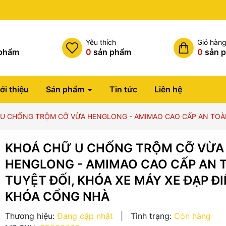
Miễn phí vận chuyển đơn hàng
h
Yêu thích
Giỏ hàn
phẩm
0
sản phẩm
0
sản 
ới thiệu
Sản phẩm
Tin tức
Liên hệ
U CHỐNG TRỘM CỠ VỪA HENGLONG - AMIMAO CAO CẤP AN TOÀN 
KHOÁ CHỮ U CHỐNG TRỘM CỠ VỪA
HENGLONG - AMIMAO CAO CẤP AN 
TUYỆT ĐỐI, KHÓA XE MÁY XE ĐẠP Đ
KHÓA CỔNG NHÀ
Thương hiệu:
Đang cập nhật
|
Tình trạng:
Còn hàng