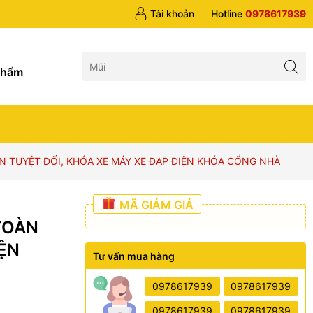
 trên 1tr5
Tài khoản
Hotline
0978617939
g
phẩm
TUYỆT ĐỐI, KHÓA XE MÁY XE ĐẠP ĐIỆN KHÓA CỔNG NHÀ
MÃ GIẢM GIÁ
TOÀN
IỆN
Tư vấn mua hàng
0978617939
0978617939
0978617939
0978617939