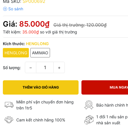
Mã SKU:
SP000692
Giá:
85.000₫
Giá thị trường:
120.000₫
Tiết kiệm:
35.000₫
so với giá thị trường
Kích thước:
HENGLONG
HENGLONG
AMIMAO
−
+
Số lượng:
THÊM VÀO GIỎ HÀNG
MUA NGA
Miễn phí vận chuyển đơn hàng
Bảo hành chính 
trên 1tr5
1 đổi 1 nếu sản 
Cam kết chính hãng 100%
nhà sản xuất