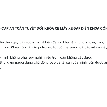
ẤP AN TOÀN TUYỆT ĐỐI, KHÓA XE MÁY XE ĐẠP ĐIỆN KHÓA CỔ
yện theo quy trình công nghệ hiện đại có khả năng chống cạy, cưa, c
n mòn. Khóa có khả năng chịu lực tốt có thể làm khoá bảo vệ xe máy
o mình không phải suy nghĩ nhiều trộm cắp không cắt được
ết bị giúp người dùng chủ động bảo vệ tài sản của mình luôn được a
g.