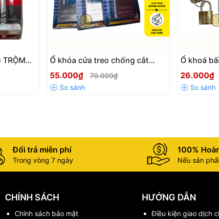
G TRỘM
Ổ khóa cửa treo chống cắt
Ổ khoá bấ
O THÉP
Materys size 50mm - 60mm giá
loại tốt b
55.000₫
26.000₫
70.000₫
KHÓA XE
rẻ chống trộm, chống đập hiệu
thước 20-
 CỔNG
quả kèm 3 chìa
bền, an t
Đổi trả miễn phí
100% Hoàn
Trong vòng 7 ngày
Nếu sản phẩm
CHÍNH SÁCH
HƯỚNG DẪN
Chính sách bảo mật
Điều kiện giao dịch 