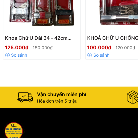
Khoá Chữ U Dài 34 - 42cm
KHOÁ CHỮ U CHỐN
HengLong, Khoá Cửa Kính
HENGLONG - BAOBIA
125.000₫
100.000₫
150.000₫
120.000₫
Cường Lực, Khóa Xe Nhiều Nấc
CAO CẤP AN TOÀN, 
Điều Chỉnh Bảo Vệ Gia Đình
MÁY, XE ĐẠP, KHÓA
NHÀ
Vận chuyển miễn phí
Hóa đơn trên 5 triệu