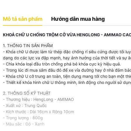
Mô tả sản phẩm
Hướng dẫn mua hàng
KHOÁ CHỮ U CHỐNG TRỘM CỠ VỪA HENGLONG - AMIMAO CAO C
1. THÔNG TIN SẢN PHẨM
- Khóa chữ U được làm từ thép đặc chống rỉ siêu cứng được tôi lu
dạng do các lực va đập mạnh, hay ảnh hưởng của thời tiết và sự ă
- Chìa khóa loại đầu tròn chống phá bẻ khóa cực kỳ hiệu quả.
- Trong lúc đi mua sắm đâu đó để xe vỉa đường hay ở nhà đảm bả
- Khóa chữ U cỡ trung an toàn, tiện dụng mang tới cho bạn một thi
- Thiết kế khóa hình chữ U thông minh, linh động cho người sử dụn
2. THÔNG SỐ KỸ THUẬT
- Thương hiệu : HengLong - AMIMAO
- Xuất xứ : Trung Quốc
- Kích thước : Dài 16cm x Rộng 10cm
- Trọng lượng : 800g
- Màu sắc : Đỏ - Xanh