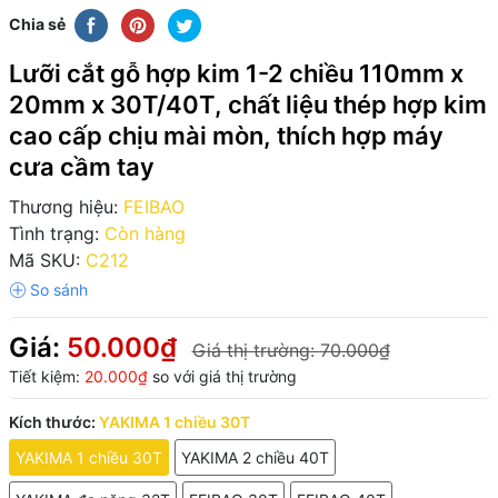
Chia sẻ
Lưỡi cắt gỗ hợp kim 1-2 chiều 110mm x
20mm x 30T/40T, chất liệu thép hợp kim
cao cấp chịu mài mòn, thích hợp máy
cưa cầm tay
Thương hiệu:
FEIBAO
Tình trạng:
Còn hàng
Mã SKU:
C212
Giá:
50.000₫
Giá thị trường:
70.000₫
Tiết kiệm:
20.000₫
so với giá thị trường
Kích thước:
YAKIMA 1 chiều 30T
YAKIMA 1 chiều 30T
YAKIMA 2 chiều 40T