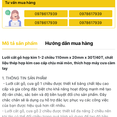
Tư vấn mua hàng
0978617939
0978617939
0978617939
0978617939
Mô tả sản phẩm
Hướng dẫn mua hàng
Lưỡi cắt gỗ hợp kim 1-2 chiều 110mm x 20mm x 30T/40T, chất
liệu thép hợp kim cao cấp chịu mài mòn, thích hợp máy cưa cầm
tay
1. THÔNG TIN SẢN PHẨM
- Lưỡi cắt gỗ, cưa gỗ 1 chiều được thiết kế bằng chất liệu cao
cấp và gia công đặc biệt cho khả năng hoạt động mạnh mẽ tạo
độ rắn chắc, sắc bén và độ bền tuyệt đối cho sản phẩm. Đây
chắc chắn sẽ là dụng cụ hỗ trợ đắc lực phục vụ các công việc
của bạn được hiệu quả hơn rất nhiều.
- Lưỡi cắt gỗ, cưa gỗ 2 chiều được thiết kế đa năng 2 chiều nên
khi lắp có thể đổi chiều trong quá trình sử dụng để tạo độ bền