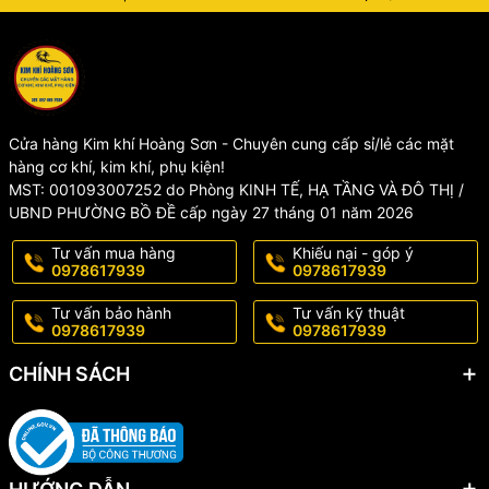
phẩm và dịch vụ
- Sản phẩm được kiểm tra kĩ càng trước khi gửi đến tay khách
hàng
- Sản phẩm có sẵn, đóng gói cẩn thận, giao hàng nhanh
- Sản phẩm được đổi trả 1-1 miễn phí nếu có lỗi từ nhà sản xuất
trong vòng 3 ngày
Cửa hàng Kim khí Hoàng Sơn - Chuyên cung cấp sỉ/lẻ các mặt
- Hotline : 097.861.7939
hàng cơ khí, kim khí, phụ kiện!
*LƯU Ý
MST: 001093007252 do Phòng KINH TẾ, HẠ TẦNG VÀ ĐÔ THỊ /
KHÔNG BẢO HÀNH, ĐỔI TRẢ đối với các trường hợp sản phẩm bị
UBND PHƯỜNG BỒ ĐỀ cấp ngày 27 tháng 01 năm 2026
rơi vỡ, nứt gãy... và các nguyên nhân khách quan do người dùng
Tư vấn mua hàng
Khiếu nại - góp ý
làm hỏng, hoặc qua thời gian sử dụng lâu dài.
0978617939
0978617939
#luoicua #luoicuago #luoicatgo #luoicuago30rang
Tư vấn bảo hành
Tư vấn kỹ thuật
#luoicuahopkim #luoicatgohopkim #luoicuadia #luoicatgorangmin
0978617939
0978617939
#luoicuatron #luoiuago110mm
CHÍNH SÁCH