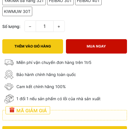
YAKIMA đa năng 32T
FEIBAO 30T
FEIBAO 40T
KIWMUW 30T
−
+
Số lượng:
THÊM VÀO GIỎ HÀNG
MUA NGAY
Miễn phí vận chuyển đơn hàng trên 1tr5
Bảo hành chính hãng toàn quốc
Cam kết chính hãng 100%
1 đổi 1 nếu sản phẩm có lỗi của nhà sản xuất
MÃ GIẢM GIÁ