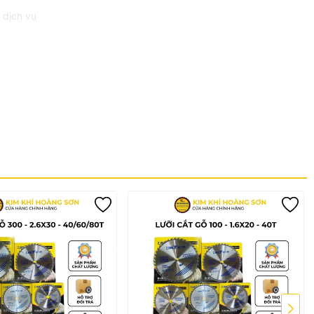
 dịch vụ
ỏng, hoặc qua thời gian sử dụng lâu dài.
ay #maycuagocamtay #zjmly