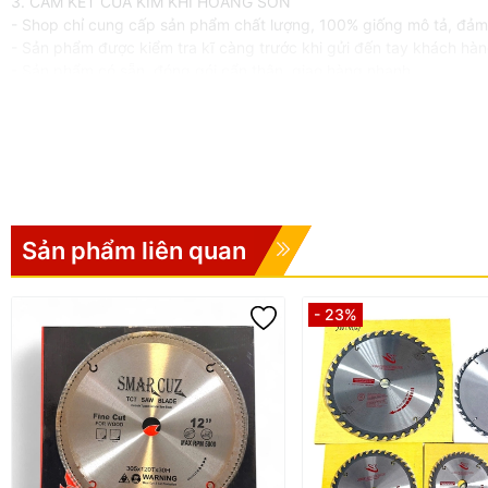
3. CAM KẾT CỦA KIM KHÍ HOÀNG SƠN
- Shop chỉ cung cấp sản phẩm chất lượng, 100% giống mô tả, đảm
- Sản phẩm được kiểm tra kĩ càng trước khi gửi đến tay khách hà
- Sản phẩm có sẵn, đóng gói cẩn thận, giao hàng nhanh
- Sản phẩm được đổi trả 1-1 miễn phí nếu có lỗi từ nhà sản xuất t
- Hotline : 097.861.7939
*LƯU Ý
KHÔNG BẢO HÀNH, ĐỔI TRẢ đối với các trường hợp sản phẩm bị rơi 
#luoicuazjmly #luoicatgo #luoicua #catgo #cuago #luoicuago
Sản phẩm liên quan
- 23%