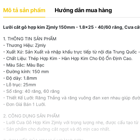
Mô tả sản phẩm
Hướng dẫn mua hàng
Lưỡi cắt gỗ hợp kim Zjmly 150mm - 1.8x25 - 40/60 răng, Cưa cắt
1. THÔNG TIN SẢN PHẨM
- Thương Hiệu: Zjmly
- Xuất Xứ: Sản Xuất và nhập khẩu trực tiếp từ nội địa Trung Quốc 
- Chất Liệu: Thép Hợp Kim - Hàn Hợp Kim Cho Độ Ổn Định Cao.
- Màu Sắc: Màu Bạc
- Đường kính: 150 mm
- Độ dày: 1.8mm
- Lỗ trục: 25mm
- Số răng: 40 răng, 60 răng
- Thiết Kế Lưỡi: Răng Thẳng và răng vuông đan xen nhau giúp đư
- Đơn Giá Bán 1 Lưỡi.
2. CÔNG DỤNG SẢN PHẨM
- Lưỡi Cưa Gỗ Hợp Kim Zjmly với trọng lượng nhẹ, được cấu tạo từ
- Sản phẩm cho đường cắt ngọt và độ mịn cao nhất.