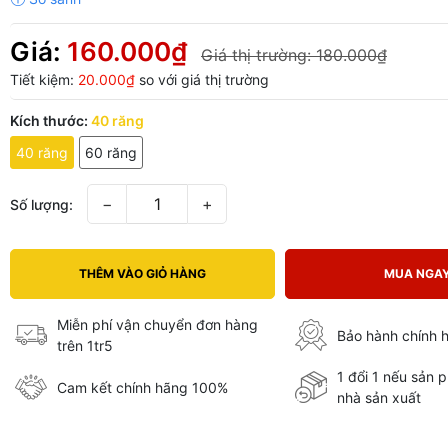
Giá:
160.000₫
Giá thị trường:
180.000₫
Tiết kiệm:
20.000₫
so với giá thị trường
Kích thước:
40 răng
40 răng
60 răng
−
+
Số lượng:
THÊM VÀO GIỎ HÀNG
MUA NGA
Miễn phí vận chuyển đơn hàng
Bảo hành chính 
trên 1tr5
1 đổi 1 nếu sản 
Cam kết chính hãng 100%
nhà sản xuất