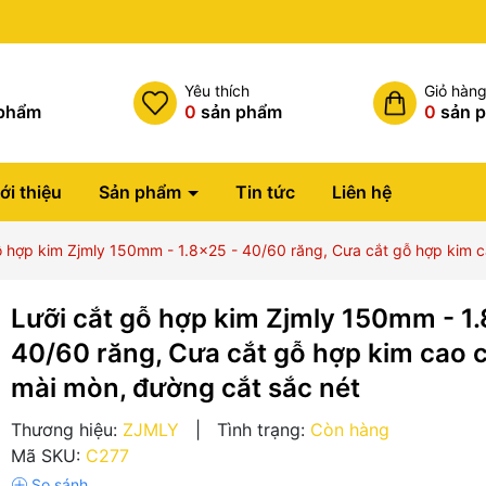
Miễn phí vận chuyển đơn hàng
h
Yêu thích
Giỏ hàn
phẩm
0
sản phẩm
0
sản 
ới thiệu
Sản phẩm
Tin tức
Liên hệ
ỗ hợp kim Zjmly 150mm - 1.8x25 - 40/60 răng, Cưa cắt gỗ hợp kim c
Lưỡi cắt gỗ hợp kim Zjmly 150mm - 1.
40/60 răng, Cưa cắt gỗ hợp kim cao 
mài mòn, đường cắt sắc nét
Thương hiệu:
ZJMLY
|
Tình trạng:
Còn hàng
Mã SKU:
C277