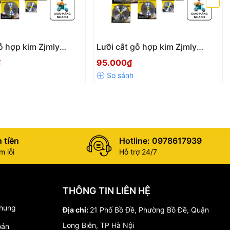
ỗ hợp kim Zjmly
Lưỡi cắt gỗ hợp kim Zjmly
.6x30 - 40/60/80
110mm - 1.6x20 - 40 răng, Cưa
₫
95.000₫
 cắt gỗ hợp kim cao
cắt gỗ hợp kim cao cấp chịu
én
mài mòn, đường cắt sắc nét
siêu mịn
 tiền
Hotline: 0978617939
 lỗi
Hỗ trợ 24/7
THÔNG TIN LIÊN HỆ
chung
Địa chỉ:
21 Phố Bồ Đề, Phường Bồ Đề, Quận
Long Biên, TP Hà Nội
oản