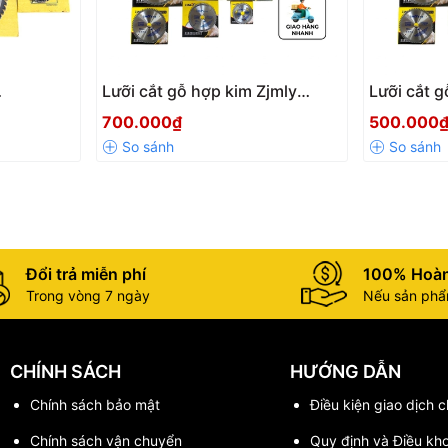
Lưỡi cắt gỗ hợp kim Zjmly
Lưỡi cắt g
nh 110mm
350mm - 2.8x30mm -
300mm - 2
700.000₫
500.000
Lưỡi cắt
40/60/80 răng, Cưa cắt gỗ cao
răng, Cưa
mòn,
cấp đường cắt sắc bén
cấp sắc b
Đổi trả miễn phí
100% Hoàn
Trong vòng 7 ngày
Nếu sản phẩm
CHÍNH SÁCH
HƯỚNG DẪN
Chính sách bảo mật
Điều kiện giao dịch 
Chính sách vận chuyển
Quy định và Điều kh