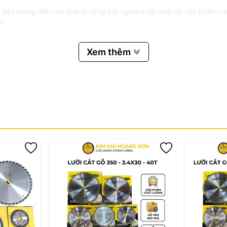
 bảo mang đến cho khách hàng trải nghiệm tốt nhất về sản phẩm và
ng
rong vòng 3 ngày
Xem thêm
vỡ, nứt gãy... và các nguyên nhân khách quan do người dùng làm h
 #truc25mm #luoicatgo150mm #maycatgo #maycuago #maycatgocamt