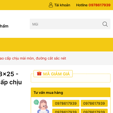
 trên 1tr5
Tài khoản
Hotline
0978617939
g
phẩm
ao cấp chịu mài mòn, đường cắt sắc nét
8x25 -
MÃ GIẢM GIÁ
cấp chịu
Tư vấn mua hàng
0978617939
0978617939
0978617939
0978617939