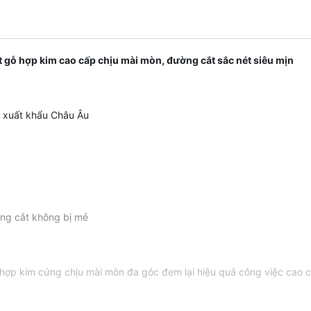
 gỗ hợp kim cao cấp chịu mài mòn, đường cắt sắc nét siêu mịn
- xuất khẩu Châu Âu
ờng cắt không bị mẻ
 hợp kim cứng chịu mài mòn đa góc đem lại hiệu quả công việc cao c