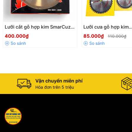
Lưỡi cắt gỗ hợp kim SmarCuz
Lưỡi cưa gỗ hợp kim
305mm - 3.2x30mm - 100/120
SOYI/FANG đường kí
400.000₫
85.000₫
110.000₫
răng, Cưa cắt gỗ cao cấp
- 400mm chính hãng, 
đường cắt sắc bén
gỗ cao cấp chịu mài 
đường cắt siêu mịn
Vận chuyển miễn phí
Hóa đơn trên 5 triệu