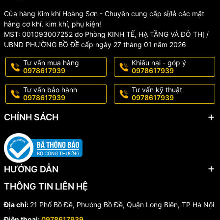
Cửa hàng Kim khí Hoàng Sơn - Chuyên cung cấp sỉ/lẻ các mặt
hàng cơ khí, kim khí, phụ kiện!
MST: 001093007252 do Phòng KINH TẾ, HẠ TẦNG VÀ ĐÔ THỊ /
UBND PHƯỜNG BỒ ĐỀ cấp ngày 27 tháng 01 năm 2026
Tư vấn mua hàng
Khiếu nại - góp ý
0978617939
0978617939
Tư vấn bảo hành
Tư vấn kỹ thuật
0978617939
0978617939
CHÍNH SÁCH
HƯỚNG DẪN
THÔNG TIN LIÊN HỆ
Địa chỉ:
21 Phố Bồ Đề, Phường Bồ Đề, Quận Long Biên, TP Hà Nội
Điện thoại:
0978617939