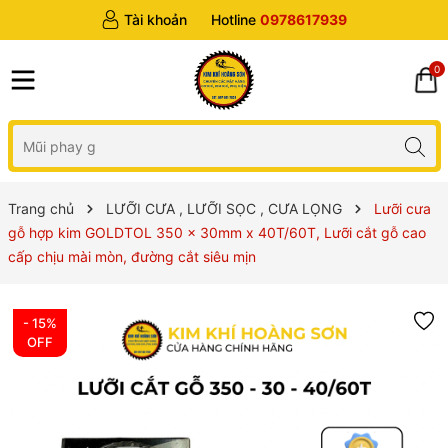
Tài khoản
Hotline
0978617939
0
Trang chủ
LƯỠI CƯA , LƯỠI SỌC , CƯA LỌNG
Lưỡi cưa
gỗ hợp kim GOLDTOL 350 x 30mm x 40T/60T, Lưỡi cắt gỗ cao
cấp chịu mài mòn, đường cắt siêu mịn
- 15%
OFF