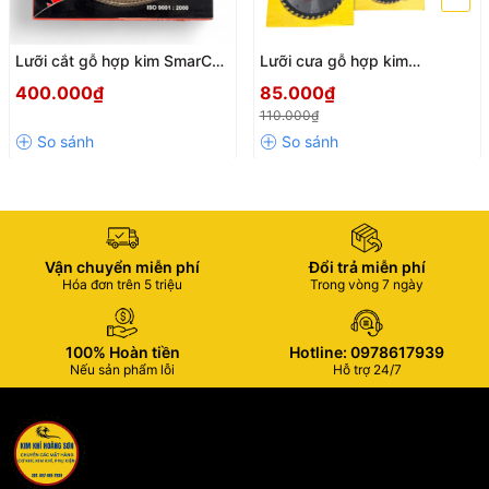
làm hỏng, hoặc qua thời gian sử dụng lâu dài.
#luoicuagoldtol #luoicua #luoicuago #luoicatgo
Lưỡi cắt gỗ hợp kim SmarCuz
Lưỡi cưa gỗ hợp kim
305mm - 3.2x30mm -
SOYI/FANG đường kính
#luoicuagocongnghiep #luoicuahopkim #luoicatgohopkim
400.000₫
85.000₫
100/120 răng, Cưa cắt gỗ
110mm - 400mm chính hãng,
#luoicuadia #luoicatgorangmin #luoicuatron #luoicuabantruot
110.000₫
cao cấp đường cắt sắc bén
Lưỡi cắt gỗ cao cấp chịu mài
#luoicatgobantruot
mòn, đường cắt siêu mịn
Vận chuyển miễn phí
Đổi trả miễn phí
Hóa đơn trên 5 triệu
Trong vòng 7 ngày
100% Hoàn tiền
Hotline: 0978617939
Nếu sản phẩm lỗi
Hỗ trợ 24/7