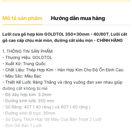
Mô tả sản phẩm
Hướng dẫn mua hàng
Lưỡi cưa gỗ hợp kim GOLDTOL 350x30mm - 40/60T, Lưỡi cắt
gỗ cao cấp chịu mài mòn, đường cắt siêu mịn - CHÍNH HÃNG
1. THÔNG TIN SẢN PHẨM
- Thương Hiệu: GOLDTOL
- Xuất Xứ: Trung Quốc
- Chất Liệu: Thép Hợp Kim - Hàn Hợp Kim Cho Độ Ổn Định Cao.
- Màu Sắc: Màu Bạc
- Thiết Kế Lưỡi: Răng Thẳng và răng vuông đan xen nhau giúp
đường cắt không bị mẻ
- Độ dày hợp kim: 3.2mm
- Đường kính lưỡi: 350 mm
- Số Răng: 40T ( 40 răng ) và 60T ( 60 răng )
- Đường kính lỗ trục: 30mm
- Sử Dụng Thích Hợp Với Máy Cưa Bàn Trượt 2 Lưỡi
- Đơn Giá Bán 1 Lưỡi.