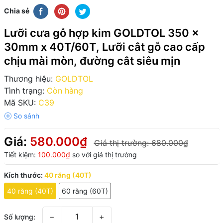
Chia sẻ
Lưỡi cưa gỗ hợp kim GOLDTOL 350 x
30mm x 40T/60T, Lưỡi cắt gỗ cao cấp
chịu mài mòn, đường cắt siêu mịn
Thương hiệu:
GOLDTOL
Tình trạng:
Còn hàng
Mã SKU:
C39
Giá:
580.000₫
Giá thị trường:
680.000₫
Tiết kiệm:
100.000₫
so với giá thị trường
Kích thước:
40 răng (40T)
40 răng (40T)
60 răng (60T)
−
+
Số lượng: