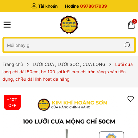
Tài khoản
Hotline
0978617939
0
Trang chủ
LƯỠI CƯA , LƯỠI SỌC , CƯA LỌNG
Lưỡi cưa
lọng chỉ dài 50cm, bó 100 sợi lưỡi cưa chỉ tròn răng xoắn tiện
dụng, chiều dài linh hoạt đa năng
- 10%
OFF