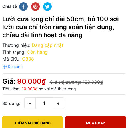
Chia sẻ
Lưỡi cưa lọng chỉ dài 50cm, bó 100 sợi
lưỡi cưa chỉ tròn răng xoắn tiện dụng,
chiều dài linh hoạt đa năng
Thương hiệu:
Đang cập nhật
Tình trạng:
Còn hàng
Mã SKU:
C808
Giá:
90.000₫
Giá thị trường:
100.000₫
Tiết kiệm:
10.000₫
so với giá thị trường
−
+
Số lượng:
THÊM VÀO GIỎ HÀNG
MUA NGAY