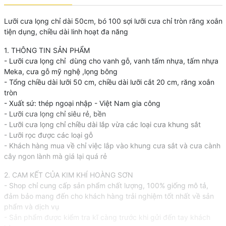
Lưỡi cưa lọng chỉ dài 50cm, bó 100 sợi lưỡi cưa chỉ tròn răng xoắn
tiện dụng, chiều dài linh hoạt đa năng
1. THÔNG TIN SẢN PHẨM
- Lưỡi cưa lọng chỉ dùng cho vanh gỗ, vanh tấm nhựa, tấm nhựa
Meka, cưa gỗ mỹ nghệ ,lọng bông
- Tổng chiều dài lưỡi 50 cm, chiều dài lưỡi cắt 20 cm, răng xoắn
tròn
- Xuất sứ: thép ngoại nhập - Việt Nam gia công
- Lưỡi cưa lọng chỉ siêu rẻ, bền
- Lưỡi cưa lọng chỉ chiều dài lắp vừa các loại cưa khung sắt
- Lưỡi rọc được các loại gỗ
- Khách hàng mua về chỉ việc lắp vào khung cưa sắt và cưa cành
cây ngon lành mà giá lại quá rẻ
2. CAM KẾT CỦA KIM KHÍ HOÀNG SƠN
- Shop chỉ cung cấp sản phẩm chất lượng, 100% giống mô tả,
đảm bảo mang đến cho khách hàng trải nghiệm tốt nhất về sản
phẩm và dịch vụ
- Sản phẩm được kiểm tra kĩ càng trước khi gửi đến tay khách