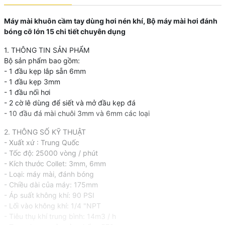
Máy mài khuôn cầm tay dùng hơi nén khí, Bộ máy mài hơi đánh
bóng cỡ lớn 15 chi tiết chuyên dụng
1. THÔNG TIN SẢN PHẨM
Bộ sản phẩm bao gồm:
- 1 đầu kẹp lắp sẵn 6mm
- 1 đầu kẹp 3mm
- 1 đầu nối hơi
- 2 cờ lê dùng để siết và mở đầu kẹp đá
- 10 đầu đá mài chuôi 3mm và 6mm các loại
2. THÔNG SỐ KỸ THUẬT
- Xuất xứ : Trung Quốc
- Tốc độ: 25000 vòng / phút
- Kích thước Collet: 3mm, 6mm
- Loại: máy mài, đánh bóng
- Chiều dài của máy: 175mm
- Áp suất không khí: 90 PSI
- Lối vào không khí: 1/4 "NPT
- Tiêu thụ khí trung bình: 14m3 / h