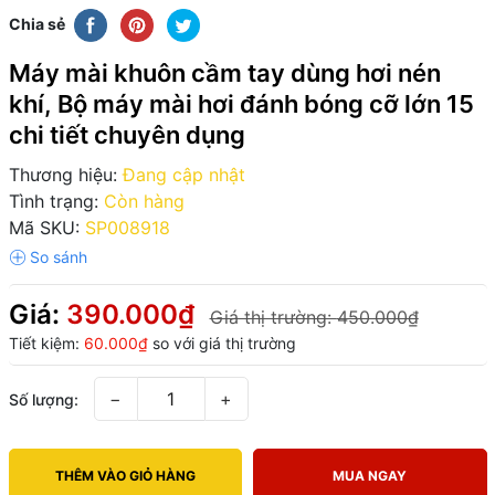
Chia sẻ
Máy mài khuôn cầm tay dùng hơi nén
khí, Bộ máy mài hơi đánh bóng cỡ lớn 15
chi tiết chuyên dụng
Thương hiệu:
Đang cập nhật
Tình trạng:
Còn hàng
Mã SKU:
SP008918
Giá:
390.000₫
Giá thị trường:
450.000₫
Tiết kiệm:
60.000₫
so với giá thị trường
−
+
Số lượng:
THÊM VÀO GIỎ HÀNG
MUA NGAY