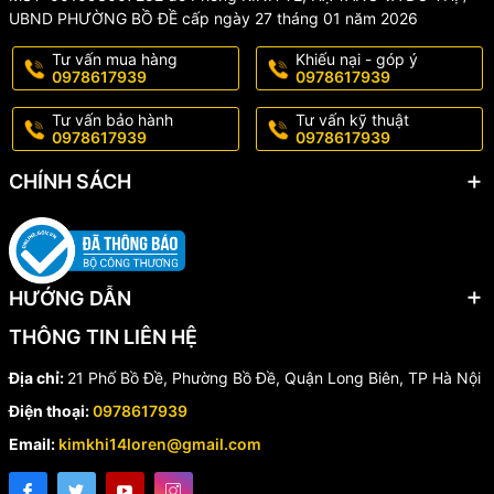
KHÔNG BẢO HÀNH, ĐỔI TRẢ đối với các trường hợp sản phẩm bị
UBND PHƯỜNG BỒ ĐỀ cấp ngày 27 tháng 01 năm 2026
rơi vỡ, nứt gãy... và các nguyên nhân khách quan do người dùng
làm hỏng, hoặc qua thời gian sử dụng lâu dài.
Tư vấn mua hàng
Khiếu nại - góp ý
0978617939
0978617939
#maymaikhuon #maymaisamlop #khinen#maymaikhinen
Tư vấn bảo hành
Tư vấn kỹ thuật
#maymaisanlopotoxemay #maymaicamtay #maymainenkhi
0978617939
0978617939
#15chitiet
CHÍNH SÁCH
HƯỚNG DẪN
THÔNG TIN LIÊN HỆ
Địa chỉ:
21 Phố Bồ Đề, Phường Bồ Đề, Quận Long Biên, TP Hà Nội
Điện thoại:
0978617939
Email:
kimkhi14loren@gmail.com