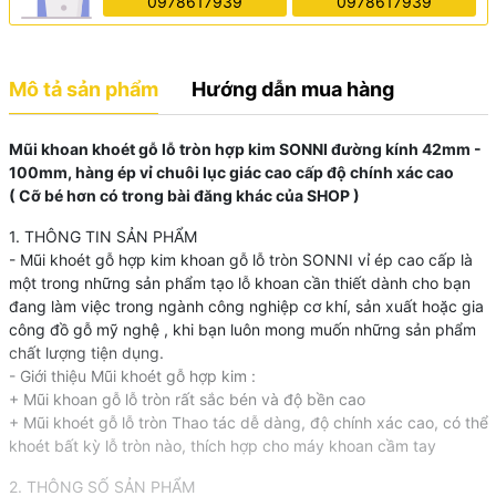
0978617939
0978617939
Mô tả sản phẩm
Hướng dẫn mua hàng
Mũi khoan khoét gỗ lỗ tròn hợp kim SONNI đường kính 42mm -
100mm, hàng ép vỉ chuôi lục giác cao cấp độ chính xác cao
( Cỡ bé hơn có trong bài đăng khác của SHOP )
1. THÔNG TIN SẢN PHẨM
- Mũi khoét gỗ hợp kim khoan gỗ lỗ tròn SONNI vỉ ép cao cấp là
một trong những sản phẩm tạo lỗ khoan cần thiết dành cho bạn
đang làm việc trong ngành công nghiệp cơ khí, sản xuất hoặc gia
công đồ gỗ mỹ nghệ , khi bạn luôn mong muốn những sản phẩm
chất lượng tiện dụng.
- Giới thiệu Mũi khoét gỗ hợp kim :
+ Mũi khoan gỗ lỗ tròn rất sắc bén và độ bền cao
+ Mũi khoét gỗ lỗ tròn Thao tác dễ dàng, độ chính xác cao, có thể
khoét bất kỳ lỗ tròn nào, thích hợp cho máy khoan cầm tay
2. THÔNG SỐ SẢN PHẨM