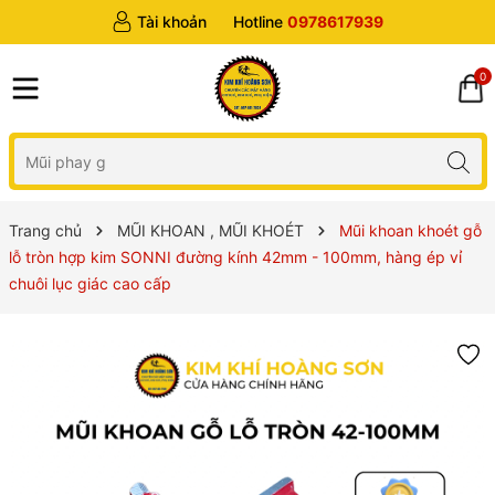
Tài khoản
Hotline
0978617939
0
Trang chủ
MŨI KHOAN , MŨI KHOÉT
Mũi khoan khoét gỗ
lỗ tròn hợp kim SONNI đường kính 42mm - 100mm, hàng ép vỉ
chuôi lục giác cao cấp