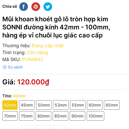
Chia sẻ
Mũi khoan khoét gỗ lỗ tròn hợp kim
SONNI đường kính 42mm - 100mm,
hàng ép vỉ chuôi lục giác cao cấp
Thương hiệu:
Đang cập nhật
Tình trạng:
Còn hàng
Mã SKU:
PVN4942
Giá:
120.000₫
Title:
42mm
42mm
45mm
50mm
53mm
55mm
60mm
65mm
70mm
75mm
80mm
85mm
90mm
100mm