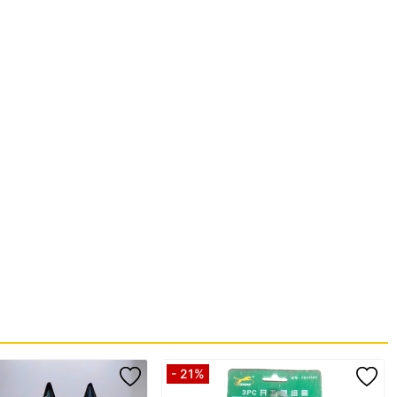
 dịch vụ
ỏng, hoặc qua thời gian sử dụng lâu dài.
- 21%
uikhoango10mm #muikhoanthepgio #muikhoanthepgiohss