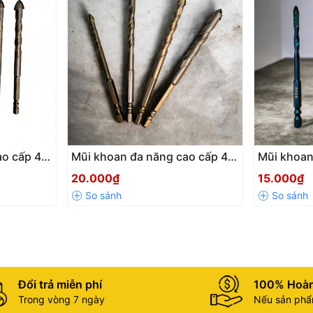
ao cấp 4
Mũi khoan đa năng cao cấp 4
Mũi khoan
ục giác
cạnh chữ thập răng cưa chân
cao cấp c
20.000₫
15.000₫
men kính
lục giác 6.35mm, mũi khoan
chuyên k
gạch men kính đá
HEX-9 Xa
Đổi trả miễn phí
100% Hoàn
Trong vòng 7 ngày
Nếu sản phẩm