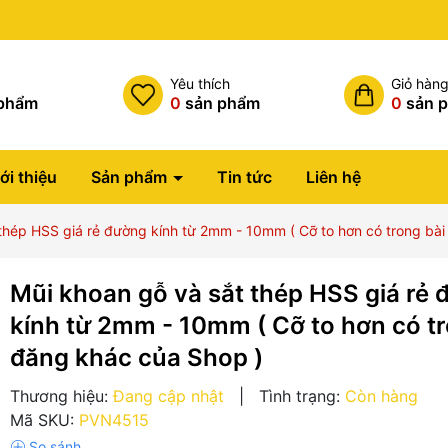
Miễn phí vận chuyển đơn hàng
h
Yêu thích
Giỏ hàn
phẩm
0
sản phẩm
0
sản 
ới thiệu
Sản phẩm
Tin tức
Liên hệ
thép HSS giá rẻ đường kính từ 2mm - 10mm ( Cỡ to hơn có trong bà
Mũi khoan gỗ và sắt thép HSS giá rẻ
kính từ 2mm - 10mm ( Cỡ to hơn có tr
đăng khác của Shop )
Thương hiệu:
Đang cập nhật
|
Tình trạng:
Còn hàng
Mã SKU:
PVN4515