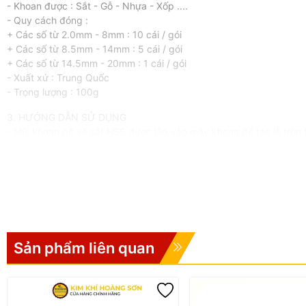
- Khoan được : Sắt - Gỗ - Nhựa - Xốp ....
- Quy cách đóng :
+ Các số từ 2.0mm - 8mm : 10 cái / gói
+ Các số từ 8.5mm - 14mm : 5 cái / gói
+ Các số từ 14.5mm - 20mm : 1 cái / gói
- Xuất xứ : Trung Quốc
- Trọng lượng : 100g
3. HƯỚNG DẪN SỬ DỤNG
- Mũi khoan gỗ và sắt HSS được lắp vào máy khoan để tạo lỗ tròn tr
4. CAM KẾT CỦA KIM KHÍ HOÀNG SƠN
- Shop chỉ cung cấp sản phẩm chất lượng, 100% giống mô tả, đảm
- Sản phẩm được kiểm tra kĩ càng trước khi gửi đến tay khách hà
- Sản phẩm có sẵn, đóng gói cẩn thận, giao hàng nhanh
- Sản phẩm được đổi trả 1-1 miễn phí nếu có lỗi từ nhà sản xuất t
- Hotline : 097.861.7939
Sản phẩm liên quan
*LƯU Ý
KHÔNG BẢO HÀNH, ĐỔI TRẢ đối với các trường hợp sản phẩm bị rơi
#muikhoan #muikhoansat #muikhoansatdanang #muikhoansatthe