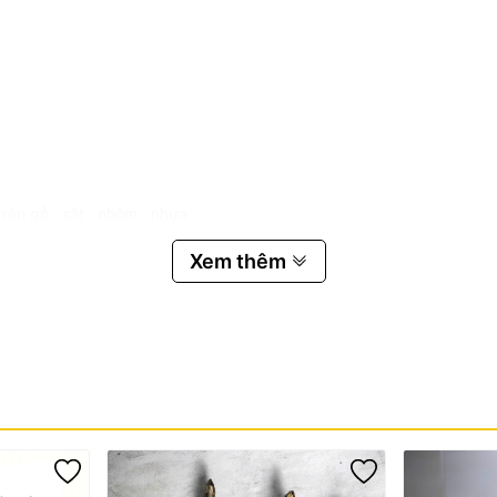
ên gỗ , sắt , nhôm , nhựa ...
Xem thêm
 bảo mang đến cho khách hàng trải nghiệm tốt nhất về sản phẩm và
ng
rong vòng 3 ngày
 vỡ, nứt gãy... và các nguyên nhân khách quan do người dùng làm h
p #muikhoanhss #muikhoanthep #muikhoango #muikhoangomini #m