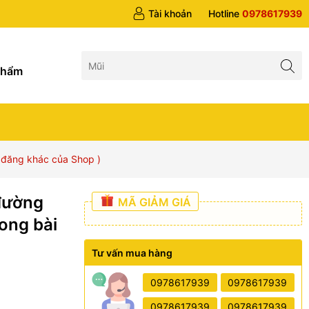
 trên 1tr5
Tài khoản
Hotline
0978617939
g
phẩm
i đăng khác của Shop )
 đường
MÃ GIẢM GIÁ
ong bài
Tư vấn mua hàng
0978617939
0978617939
0978617939
0978617939