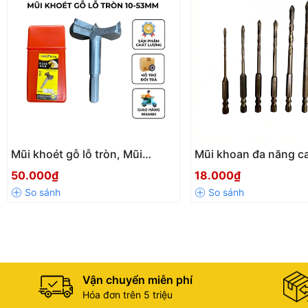
#muikhoannhua #muikhoannhom
Mũi khoét gỗ lỗ tròn, Mũi
Mũi khoan đa năng c
khoan khoét gỗ vỏ đỏ ZJMLY
cạnh chữ thập chuôi l
50.000₫
18.000₫
36mm - 100mm hợp kim chịu
6.35mm khoan gạch 
nhiệt, chịu mài mòn tốt
đá 3mm - 12mm
Vận chuyển miễn phí
Hóa đơn trên 5 triệu