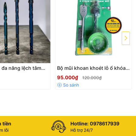
 đa năng lệch tâm
Bộ mũi khoan khoét lỗ ổ khóa
huôi lục giác 6.35mm
và tay nắm cửa nhỏ gọn, tiện
95.000₫
120.000₫
hoan gạch men cứng
dụng, gồm mũi khoan và bộ
nh
khoét lớn
 tiền
Hotline: 0978617939
 lỗi
Hỗ trợ 24/7