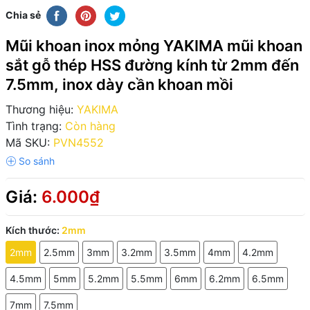
Chia sẻ
Mũi khoan inox mỏng YAKIMA mũi khoan
sắt gỗ thép HSS đường kính từ 2mm đến
7.5mm, inox dày cần khoan mồi
Thương hiệu:
YAKIMA
Tình trạng:
Còn hàng
Mã SKU:
PVN4552
Giá:
6.000₫
Kích thước:
2mm
2mm
2.5mm
3mm
3.2mm
3.5mm
4mm
4.2mm
4.5mm
5mm
5.2mm
5.5mm
6mm
6.2mm
6.5mm
7mm
7.5mm