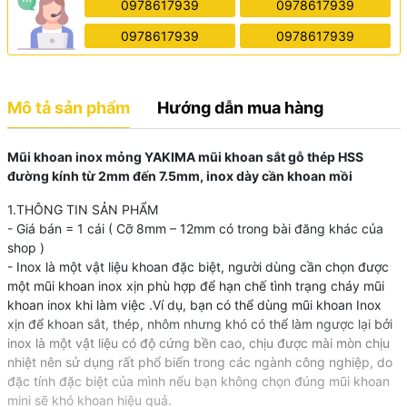
0978617939
0978617939
0978617939
0978617939
Mô tả sản phẩm
Hướng dẫn mua hàng
Mũi khoan inox mỏng YAKIMA mũi khoan sắt gỗ thép HSS
đường kính từ 2mm đến 7.5mm, inox dày cần khoan mồi
1.THÔNG TIN SẢN PHẨM
- Giá bán = 1 cái ( Cỡ 8mm – 12mm có trong bài đăng khác của
shop )
- Inox là một vật liệu khoan đặc biệt, người dùng cần chọn được
một mũi khoan inox xịn phù hợp để hạn chế tình trạng cháy mũi
khoan inox khi làm việc .Ví dụ, bạn có thể dùng mũi khoan Inox
xịn để khoan sắt, thép, nhôm nhưng khó có thể làm ngược lại bởi
inox là một vật liệu có độ cứng bền cao, chịu được mài mòn chịu
nhiệt nên sử dụng rất phổ biến trong các ngành công nghiệp, do
đặc tính đặc biệt của mình nếu bạn không chọn đúng mũi khoan
mini sẽ khó khoan hiệu quả.