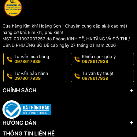
*LƯU Ý
KHÔNG BẢO HÀNH, ĐỔI TRẢ đối với các trường hợp sản phẩm bị
rơi vỡ, nứt gãy... và các nguyên nhân khách quan do người dùng
làm hỏng, hoặc qua thời gian sử dụng lâu dài.
Cửa hàng Kim khí Hoàng Sơn - Chuyên cung cấp sỉ/lẻ các mặt
hàng cơ khí, kim khí, phụ kiện!
#khoaninox #muikhoaninoxcaocap #muikhoaninox #muikhoan
MST: 001093007252 do Phòng KINH TẾ, HẠ TẦNG VÀ ĐÔ THỊ /
#muikhoansat #muikhoaninoxxin #muikhoango #muikhoanthep
UBND PHƯỜNG BỒ ĐỀ cấp ngày 27 tháng 01 năm 2026
#muikhoanthepgio #muikhoanthepcung #muikhoanmini
Tư vấn mua hàng
Khiếu nại - góp ý
0978617939
0978617939
Tư vấn bảo hành
Tư vấn kỹ thuật
0978617939
0978617939
CHÍNH SÁCH
HƯỚNG DẪN
THÔNG TIN LIÊN HỆ