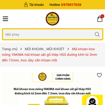
Tài khoản
Hotline
0978617939
0
Trang chủ
MŨI KHOAN , MŨI KHOÉT
Mũi khoan inox
mỏng YAKIMA mũi khoan sắt gỗ thép HSS đường kính từ 2mm
đến 7.5mm, inox dày cần khoan mồi