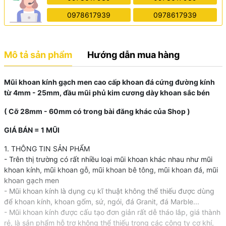
0978617939
0978617939
Mô tả sản phẩm
Hướng dẫn mua hàng
Mũi khoan kính gạch men cao cấp khoan đá cứng đường kính
từ 4mm - 25mm, đầu mũi phủ kim cương dày khoan sắc bén
( Cỡ 28mm - 60mm có trong bài đăng khác của Shop )
GIÁ BÁN = 1 MŨI
1. THÔNG TIN SẢN PHẨM
- Trên thị trường có rất nhiều loại mũi khoan khác nhau như mũi
khoan kính, mũi khoan gỗ, mũi khoan bê tông, mũi khoan đá, mũi
khoan gạch men
- Mũi khoan kính là dụng cụ kĩ thuật không thể thiếu được dùng
để khoan kính, khoan gốm, sứ, ngói, đá Granit, đá Marble...
- Mũi khoan kính được cấu tạo đơn giản rất dễ tháo lắp, giá thành
rẻ, là sản phẩm hỗ trợ không thể thiếu trong các công ty cơ khí,