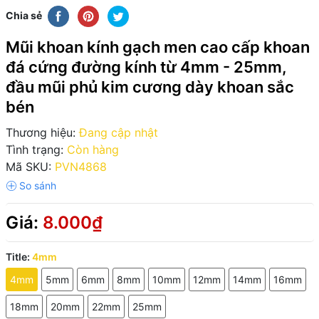
Chia sẻ
Mũi khoan kính gạch men cao cấp khoan
đá cứng đường kính từ 4mm - 25mm,
đầu mũi phủ kim cương dày khoan sắc
bén
Thương hiệu:
Đang cập nhật
Tình trạng:
Còn hàng
Mã SKU:
PVN4868
Giá:
8.000₫
Title:
4mm
4mm
5mm
6mm
8mm
10mm
12mm
14mm
16mm
18mm
20mm
22mm
25mm