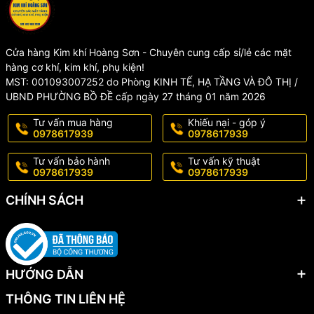
5. CAM KẾT CỦA KIM KHÍ HOÀNG SƠN
- Shop chỉ cung cấp sản phẩm chất lượng, 100% giống mô tả,
đảm bảo mang đến cho khách hàng trải nghiệm tốt nhất về sản
phẩm và dịch vụ
Cửa hàng Kim khí Hoàng Sơn - Chuyên cung cấp sỉ/lẻ các mặt
- Sản phẩm được kiểm tra kĩ càng trước khi gửi đến tay khách
hàng cơ khí, kim khí, phụ kiện!
hàng
MST: 001093007252 do Phòng KINH TẾ, HẠ TẦNG VÀ ĐÔ THỊ /
- Sản phẩm có sẵn, đóng gói cẩn thận, giao hàng nhanh
UBND PHƯỜNG BỒ ĐỀ cấp ngày 27 tháng 01 năm 2026
- Sản phẩm được đổi trả 1-1 miễn phí nếu có lỗi từ nhà sản xuất
trong vòng 3 ngày
Tư vấn mua hàng
Khiếu nại - góp ý
- Hotline : 097.861.7939
0978617939
0978617939
*LƯU Ý
Tư vấn bảo hành
Tư vấn kỹ thuật
0978617939
0978617939
KHÔNG BẢO HÀNH, ĐỔI TRẢ đối với các trường hợp sản phẩm bị
rơi vỡ, nứt gãy... và các nguyên nhân khách quan do người dùng
CHÍNH SÁCH
làm hỏng, hoặc qua thời gian sử dụng lâu dài.
#muikhoankinh #muikhoankinhlotron #muikhoanda
#muikhoandacung #muikhoandahoacuong #muikhoangachmen
#muikhoangachda #muikhoangach #khoankinh #muikhoetkinh
HƯỚNG DẪN
#muikhoan
THÔNG TIN LIÊN HỆ