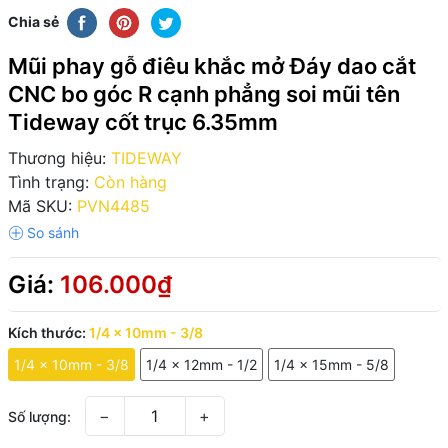
Chia sẻ
Mũi phay gỗ điêu khắc mở Đáy dao cắt
CNC bo góc R cạnh phẳng soi mũi tên
Tideway cốt trục 6.35mm
Thương hiệu:
TIDEWAY
Tình trạng:
Còn hàng
Mã SKU:
PVN4485
Giá:
106.000₫
Kích thước:
1/4 x 10mm - 3/8
1/4 x 10mm - 3/8
1/4 x 12mm - 1/2
1/4 x 15mm - 5/8
−
+
Số lượng: