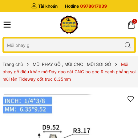
Tài khoản
Hotline
0978617939
0
Trang chủ
MŨI PHAY GỖ , MŨI CNC , MŨI SOI GỖ
Mũi
phay gỗ điêu khắc mở Đáy dao cắt CNC bo góc R cạnh phẳng soi
mũi tên Tideway cốt trục 6.35mm