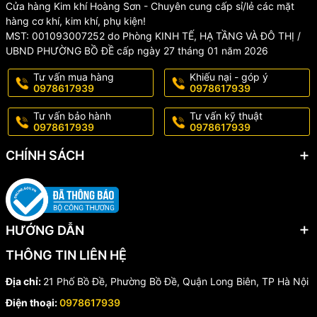
Cửa hàng Kim khí Hoàng Sơn - Chuyên cung cấp sỉ/lẻ các mặt
đảm bảo mang đến cho khách hàng trải nghiệm tốt nhất về sản
hàng cơ khí, kim khí, phụ kiện!
phẩm và dịch vụ
MST: 001093007252 do Phòng KINH TẾ, HẠ TẦNG VÀ ĐÔ THỊ /
- Sản phẩm được kiểm tra kĩ càng trước khi gửi đến tay khách
UBND PHƯỜNG BỒ ĐỀ cấp ngày 27 tháng 01 năm 2026
hàng
Tư vấn mua hàng
Khiếu nại - góp ý
0978617939
0978617939
- Sản phẩm có sẵn, đóng gói cẩn thận, giao hàng nhanh
Tư vấn bảo hành
Tư vấn kỹ thuật
- Sản phẩm được đổi trả 1-1 miễn phí nếu có lỗi từ nhà sản xuất
0978617939
0978617939
trong vòng 3 ngày
CHÍNH SÁCH
*LƯU Ý
KHÔNG BẢO HÀNH, ĐỔI TRẢ đối với các trường hợp sản phẩm bị
rơi vỡ, nứt gãy... và các nguyên nhân khách quan do người dùng
HƯỚNG DẪN
làm hỏng, hoặc qua thời gian sử dụng lâu dài.
THÔNG TIN LIÊN HỆ
Địa chỉ:
21 Phố Bồ Đề, Phường Bồ Đề, Quận Long Biên, TP Hà Nội
#muiphaycnc #muiphaygo #muicnc #muicatcnc #daophaycnc
Điện thoại:
0978617939
#muiphaygothang #muicncbogocr #daocnc #daocncgo