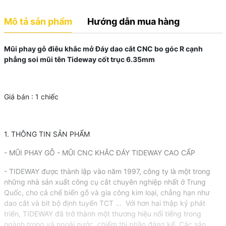
Mô tả sản phẩm
Hướng dẫn mua hàng
Mũi phay gỗ điêu khắc mở Đáy dao cắt CNC bo góc R cạnh
phẳng soi mũi tên Tideway cốt trục 6.35mm
Giá bán : 1 chiếc
1. THÔNG TIN SẢN PHẨM
- MŨI PHAY GỖ - MŨI CNC KHẮC ĐÁY TIDEWAY CAO CẤP
- TIDEWAY được thành lập vào năm 1997, công ty là một trong
những nhà sản xuất công cụ cắt chuyên nghiệp nhất ở Trung
Quốc, cho cả chế biến gỗ và gia công kim loại, chẳng hạn như
dao cắt và bit bộ định tuyến TCT ... Với hơn hai thập kỷ phát
triển, TIDEWAY đã trở thành một thương hiệu nổi tiếng trong
ngành trong và ngoài nước, chiếm thị phần đáng kể. Các sản