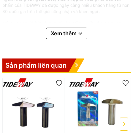
phẩm của TIDEWAY đã được ngày càng nhiều khách hàng từ hơn
80 quốc gia trên thế giới công nhận và khen ngợi .
- Được sản xuất trên dây truyền hiện đại, có độ chính xác cao,
không rung lắc khi gia công
Xem thêm
- Dao được làm bằng thép Vonfram , chịu được nhiệt độ cao.
- Đạt tiêu chuẩn ISO9001 do Châu Âu kiểm tra.
- Có thể đáp ứng nhu cầu sử dụng với những máy khó tính nhất ví
Sản phẩm liên quan
dụ như máy phay cầm tay,máy phay bàn,máy cắt công nghiệp
CNC( máy đời cũ, máy có đã qua thời gian sử dụng lâu)
- Được dùng cho tất cả các loại gỗ cứng , ván ép , MDF , ván
dăm...
2. THÔNG SỐ KỸ THUẬT
- Xuất xứ : Trung Quốc