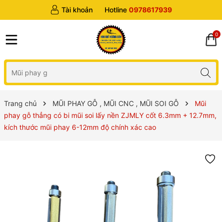
Tài khoản
Hotline
0978617939
0
Trang chủ
MŨI PHAY GỖ , MŨI CNC , MŨI SOI GỖ
Mũi
phay gỗ thẳng có bi mũi soi lấy nền ZJMLY cốt 6.3mm + 12.7mm,
kích thước mũi phay 6-12mm độ chính xác cao