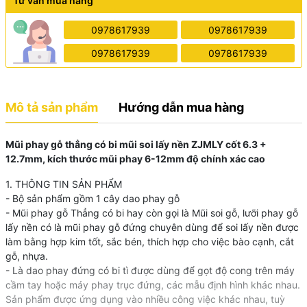
Tư vấn mua hàng
0978617939
0978617939
0978617939
0978617939
Mô tả sản phẩm
Hướng dẫn mua hàng
Mũi phay gỗ thẳng có bi mũi soi lấy nền ZJMLY cốt 6.3 +
12.7mm, kích thước mũi phay 6-12mm độ chính xác cao
1. THÔNG TIN SẢN PHẨM
- Bộ sản phẩm gồm 1 cây dao phay gỗ
- Mũi phay gỗ Thẳng có bi hay còn gọi là Mũi soi gỗ, lưỡi phay gỗ
lấy nền có là mũi phay gỗ đứng chuyên dùng để soi lấy nền được
làm bằng hợp kim tốt, sắc bén, thích hợp cho việc bào cạnh, cắt
gỗ, nhựa.
- Là dao phay đứng có bi tì được dùng để gọt độ cong trên máy
cầm tay hoặc máy phay trục đứng, các mẫu định hình khác nhau.
Sản phẩm được ứng dụng vào nhiều công việc khác nhau, tuỳ