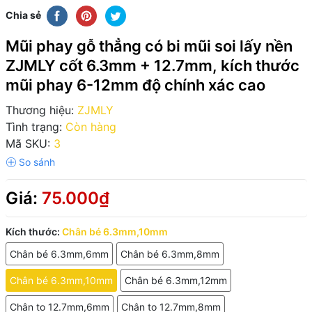
Chia sẻ
Mũi phay gỗ thẳng có bi mũi soi lấy nền
ZJMLY cốt 6.3mm + 12.7mm, kích thước
mũi phay 6-12mm độ chính xác cao
Thương hiệu:
ZJMLY
Tình trạng:
Còn hàng
Mã SKU:
3
Giá:
75.000₫
Kích thước:
Chân bé 6.3mm,10mm
Chân bé 6.3mm,6mm
Chân bé 6.3mm,8mm
Chân bé 6.3mm,10mm
Chân bé 6.3mm,12mm
Chân to 12.7mm,6mm
Chân to 12.7mm,8mm