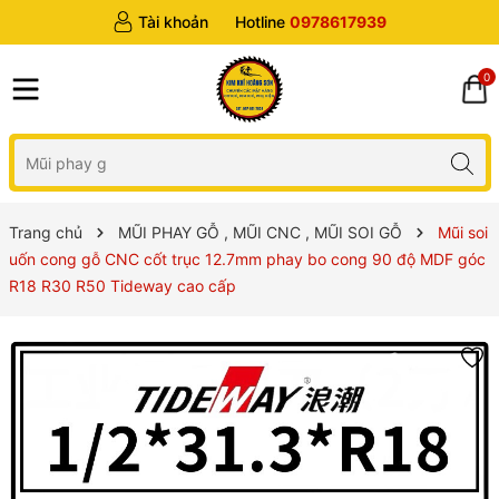
Tài khoản
Hotline
0978617939
0
Trang chủ
MŨI PHAY GỖ , MŨI CNC , MŨI SOI GỖ
Mũi soi
uốn cong gỗ CNC cốt trục 12.7mm phay bo cong 90 độ MDF góc
R18 R30 R50 Tideway cao cấp