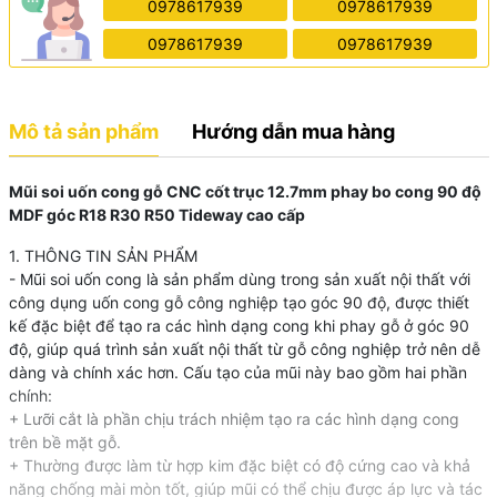
0978617939
0978617939
0978617939
0978617939
Mô tả sản phẩm
Hướng dẫn mua hàng
Mũi soi uốn cong gỗ CNC cốt trục 12.7mm phay bo cong 90 độ
MDF góc R18 R30 R50 Tideway cao cấp
1. THÔNG TIN SẢN PHẨM
- Mũi soi uốn cong là sản phẩm dùng trong sản xuất nội thất với
công dụng uốn cong gỗ công nghiệp tạo góc 90 độ, được thiết
kế đặc biệt để tạo ra các hình dạng cong khi phay gỗ ở góc 90
độ, giúp quá trình sản xuất nội thất từ gỗ công nghiệp trở nên dễ
dàng và chính xác hơn. Cấu tạo của mũi này bao gồm hai phần
chính:
+ Lưỡi cắt là phần chịu trách nhiệm tạo ra các hình dạng cong
trên bề mặt gỗ.
+ Thường được làm từ hợp kim đặc biệt có độ cứng cao và khả
năng chống mài mòn tốt, giúp mũi có thể chịu được áp lực và tác