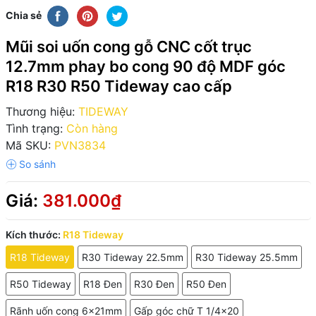
Chia sẻ
Mũi soi uốn cong gỗ CNC cốt trục
12.7mm phay bo cong 90 độ MDF góc
R18 R30 R50 Tideway cao cấp
Thương hiệu:
TIDEWAY
Tình trạng:
Còn hàng
Mã SKU:
PVN3834
Giá:
381.000₫
Kích thước:
R18 Tideway
R18 Tideway
R30 Tideway 22.5mm
R30 Tideway 25.5mm
R50 Tideway
R18 Đen
R30 Đen
R50 Đen
Rãnh uốn cong 6x21mm
Gấp góc chữ T 1/4x20