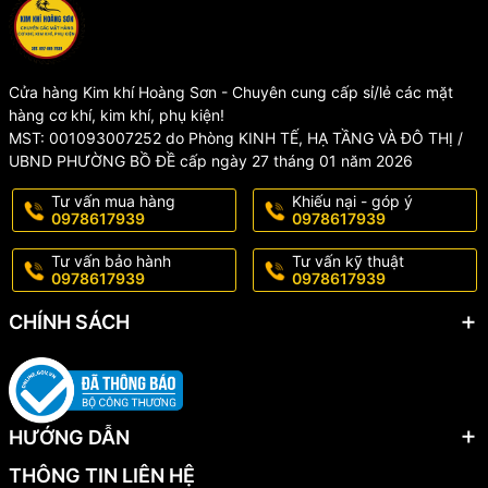
4. CAM KẾT CỦA KIM KHÍ HOÀNG SƠN
- Shop chỉ cung cấp sản phẩm chất lượng, 100% giống mô tả,
đảm bảo mang đến cho khách hàng trải nghiệm tốt nhất về sản
phẩm và dịch vụ
Cửa hàng Kim khí Hoàng Sơn - Chuyên cung cấp sỉ/lẻ các mặt
- Sản phẩm được kiểm tra kĩ càng trước khi gửi đến tay khách
hàng cơ khí, kim khí, phụ kiện!
hàng
MST: 001093007252 do Phòng KINH TẾ, HẠ TẦNG VÀ ĐÔ THỊ /
- Sản phẩm có sẵn, đóng gói cẩn thận, giao hàng nhanh
UBND PHƯỜNG BỒ ĐỀ cấp ngày 27 tháng 01 năm 2026
- Sản phẩm được đổi trả 1-1 miễn phí nếu có lỗi từ nhà sản xuất
trong vòng 3 ngày
Tư vấn mua hàng
Khiếu nại - góp ý
0978617939
0978617939
*LƯU Ý
Tư vấn bảo hành
Tư vấn kỹ thuật
KHÔNG BẢO HÀNH, ĐỔI TRẢ đối với các trường hợp sản phẩm bị
0978617939
0978617939
rơi vỡ, nứt gãy... và các nguyên nhân khách quan do người dùng
làm hỏng, hoặc qua thời gian sử dụng lâu dài.
CHÍNH SÁCH
#muiphayuoncong #muiphaybocong #kimkhihoangson
#muisoiuonconggo #muiphay #muicnc
HƯỚNG DẪN
THÔNG TIN LIÊN HỆ