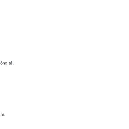
ông tải.
ải.