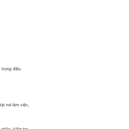
 trong điều
i nơi làm việc,
 chữa ,kiểm tra