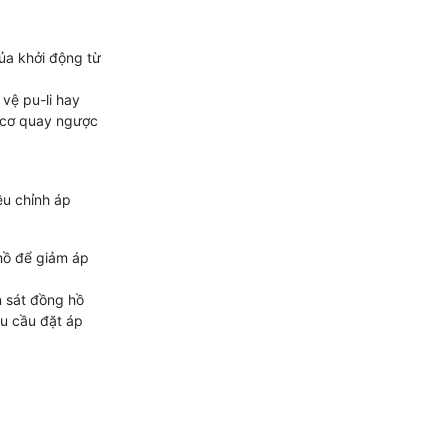
ủa khởi động từ
vệ pu-li hay
g cơ quay ngược
ều chỉnh áp
hồ để giảm áp
n sát đồng hồ
hu cầu đặt áp