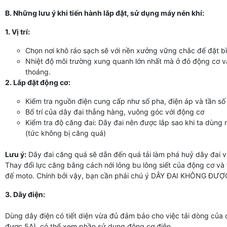
B. Những lưu ý khi tiến hành lắp đặt, sử dụng máy nén khí:
1. Vị trí:
Chọn nơi khô ráo sạch sẽ với nền xưởng vững chắc để đặt bì
Nhiệt độ môi trường xung quanh lớn nhất mà ở đó động cơ và
thoáng.
2. Lắp đặt động cơ:
Kiểm tra nguồn điện cung cấp như số pha, điện áp và tần số
Bố trí của dây đai thẳng hàng, vuông góc với động cơ
Kiểm tra độ căng đai: Dây đai nên được lắp sao khi ta dùng
(tức không bị căng quá)
Lưu ý:
Dây đai căng quá sẽ dẫn đến quá tải làm phá huỷ dây đai và
Thay đổi lực căng bằng cách nới lỏng bu lông siết của động cơ và 
đế moto. Chính bởi vậy, bạn cần phải chú ý DÂY ĐAI KHÔNG Đ
3. Dây điện:
Dùng dây điện có tiết diện vừa đủ đảm bảo cho việc tải dòng của 
được 5A), có thể xem phần sử dụng động cơ điện.