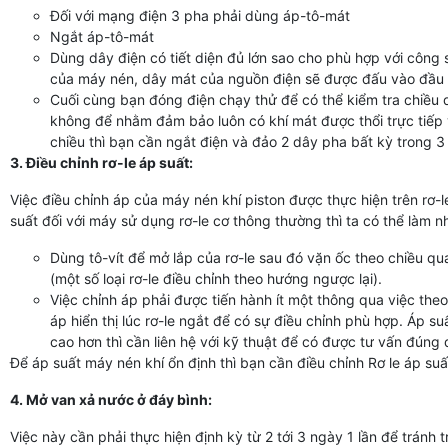
Đối với mạng điện 3 pha phải dùng áp-tô-mát
Ngắt áp-tô-mát
Dùng dây điện có tiết diện đủ lớn sao cho phù hợp với công
của máy nén, dây mát của nguồn điện sẽ được đấu vào đầu 
Cuối cùng bạn đóng điện chạy thử để có thể kiểm tra chiều 
không để nhằm đảm bảo luôn có khí mát được thổi trực tiế
chiều thì bạn cần ngắt điện và đảo 2 dây pha bất kỳ trong 3
3. Điều chỉnh rơ-le áp suất:
Việc điều chỉnh áp của máy nén khí piston được thực hiện trên rơ-l
suất đối với máy sử dụng rơ-le cơ thông thường thì ta có thể làm n
Dùng tô-vít để mở lắp của rơ-le sau đó vặn ốc theo chiều 
(một số loại rơ-le điều chỉnh theo hướng ngược lại).
Việc chỉnh áp phải được tiến hành ít một thông qua việc th
áp hiển thị lúc rơ-le ngắt để có sự điều chỉnh phù hợp. Áp 
cao hơn thì cần liên hệ với kỹ thuật để có được tư vấn đúng 
Để áp suất máy nén khí ổn định thì bạn cần điều chỉnh Rơ le áp suấ
4. Mở van xả nước ở đáy bình:
Việc này cần phải thực hiện định kỳ từ 2 tới 3 ngày 1 lần để trán