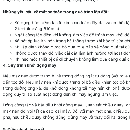
Những yêu cầu về mặt an toàn trong quá trình lắp đặt:
Sử dụng bảo hiểm đai để kín hoàn toàn dây đai và có thể đặ
2 feet (khoảng 610mm)
Ngắt công tắc điện khi không làm việc để tránh máy khởi 
Xả hết áp lực khí nén trong hệ thống trước khi bảo trì sửa 
Khi lắp điện không được bỏ qua rơ le bảo vệ dòng quá tải c
Không được thay đổi việc cài đặt làm ảnh hưởng tới hoạt độ
Khi neo móc thiết bị để di chuyển không làm quá căng quá 
4. Quy trình khởi động máy:
Nếu máy nén được trang bị hệ thống đóng ngắt tự động (với rơ le áp
đến tốc độ. Nếu máy nén khí được trang bị bộ điều khiển tốc độ kh
trong đường ống xả, để khởi động không tải máy nén khí phải được
động duy trì áp suất hoạt động đến khi máy ngưng làm việc.
Đóng công tắc và bắt đầu khởi động máy. Quan sát chiều quay, ch
máy nén đối với tất cả các loại máy. Đối với máy một pha, chiều q
pha, nếu chiều quay không đúng, dừng máy và thay đổi hai trong b
5. Điều chỉnh áp suất: