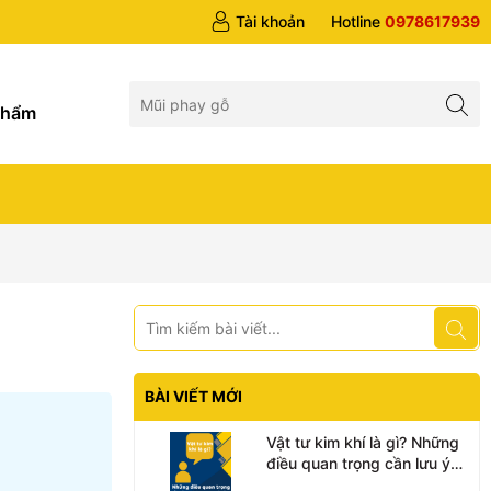
Tài khoản
Hotline
0978617939
g
phẩm
BÀI VIẾT MỚI
Vật tư kim khí là gì? Những
điều quan trọng cần lưu ý
trong ngành kim khí