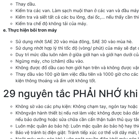
Thay dầu.
Kiểm tra các van. Làm sạch muội than ở các van và đầu máy
Kiểm tra và siết tất cả các bu lông, đai ốc,… nếu thấy cần thi
Kiểm tra chế độ không tải của máy.
e. Thực hiện bôi trơn máy
Sử dụng nhớt SAE 20 vào mùa đông, SAE 30 vào mùa hè.
Sử dụng nhớt hợp lý thì tốc độ (vòng/ phút) của máy sẽ đạt
Duy trì mức dầu luôn nằm ở giữa giới hạn và giới hạn dưới c
Ngừng máy, cho (châm) dầu vào.
Không được đổ dầu cao hơn giới hạn trên và không được vận
Thay dầu vào 100 giờ làm việc đầu tiên và 1000 giờ cho các
kiện thông thoáng và ẩm ướt không tốt.
29 nguyên tắc PHẢI NHỚ khi 
Không sờ vào các phụ kiện: Không chạm tay, ngón tay hoặc
Khôngvận hành thiết bị nếu nơi làm việc không được bảo đả
nếu bảo dưỡng hoặc sửa chữa cần cẩn thận tuân thủ quy tắc 
Luôn mặc quần áo bảo hộ: Luôn mặc quần áo bảo hộ hay thi
Bảo vệ tránh bị điện giật: Tránh tiếp xúc cơ thể với dây má
Ngắt máy máy nén khí: Luôn ngắt nguồn điện khỏi máy nén kh