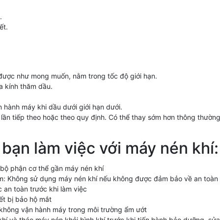
.
ết.
 được như mong muốn, nằm trong tốc độ giới hạn.
ủa kính thăm dầu.
 hành máy khi dầu dưới giới hạn dưới.
 lần tiếp theo hoặc theo quy định. Có thể thay sớm hơn thông thường
bạn làm việc với máy nén khí:
 bộ phận cơ thể gần máy nén khí
m: Không sử dụng máy nén khí nếu không được đảm bảo về an toàn tạ
an toàn trước khi làm việc
ết bị bảo hộ mắt
t, không vận hành máy trong môi trường ẩm ướt
í và tháo máy nén khỏi bình khí trước khi tiến hành bảo dưỡng ,sửa