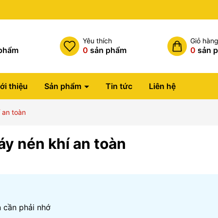
Miễn phí vận chuyển đơn hàng trên 1tr5
h
Yêu thích
Giỏ hàn
phẩm
0
sản phẩm
0
sản 
ới thiệu
Sản phẩm
Tin tức
Liên hệ
 an toàn
áy nén khí an toàn
n cần phải nhớ