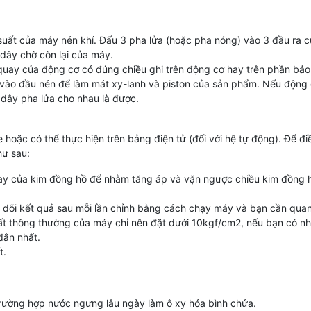
 suất của máy nén khí. Đấu 3 pha lửa (hoặc pha nóng) vào 3 đầu ra c
dây chờ còn lại của máy.
quay của động cơ có đúng chiều ghi trên động cơ hay trên phần bảo 
p vào đầu nén để làm mát xy-lanh và piston của sản phẩm. Nếu độn
 dây pha lửa cho nhau là được.
e hoặc có thể thực hiện trên bảng điện tử (đối với hệ tự động). Để đi
hư sau:
quay của kim đồng hồ để nhằm tăng áp và vặn ngược chiều kim đồng 
eo dõi kết quả sau mỗi lần chỉnh bằng cách chạy máy và bạn cần qua
suất thông thường của máy chỉ nên đặt dưới 10kgf/cm2, nếu bạn có n
đắn nhất.
t.
h trường hợp nước ngưng lâu ngày làm ô xy hóa bình chứa.