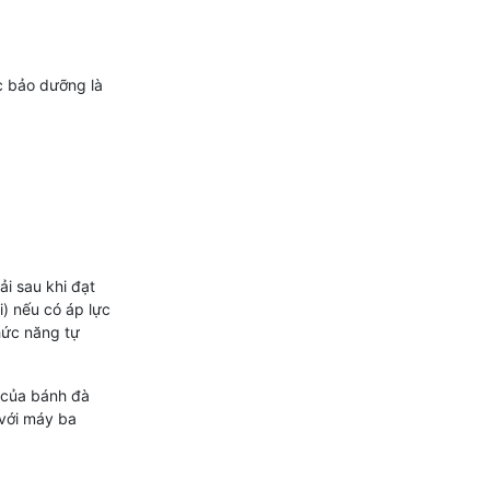
c bảo dưỡng là
ải sau khi đạt
i) nếu có áp lực
hức năng tự
 của bánh đà
 với máy ba