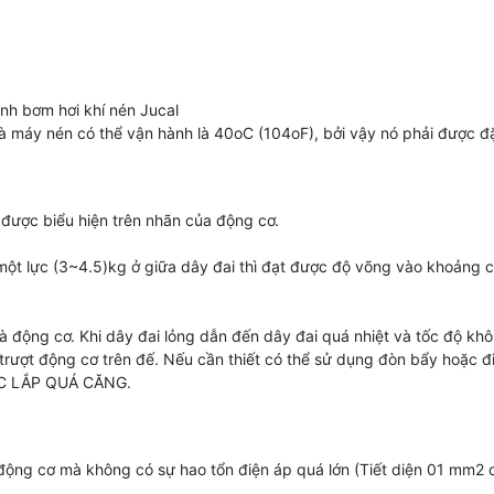
nh bơm hơi khí nén Jucal
 máy nén có thể vận hành là 40oC (104oF), bởi vậy nó phải được đặ
 được biểu hiện trên nhãn của động cơ.
 một lực (3~4.5)kg ở giữa dây đai thì đạt được độ võng vào khoảng
 động cơ. Khi dây đai lỏng dẫn đến dây đai quá nhiệt và tốc độ khô
trượt động cơ trên đế. Nếu cần thiết có thể sử dụng đòn bẩy hoặc đi
ƯỢC LẮP QUÁ CĂNG.
động cơ mà không có sự hao tổn điện áp quá lớn (Tiết diện 01 mm2 